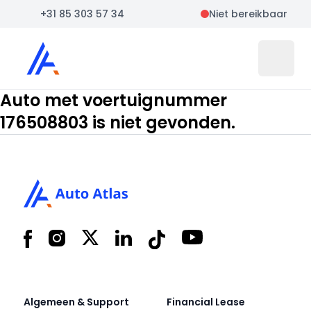
+31 85 303 57 34
Niet bereikbaar
Auto Atlas
Open 
Auto met voertuignummer
176508803 is niet gevonden.
Footer
Facebook
Instagram
X
LinkedIn
Tiktok
YouTube
Algemeen & Support
Financial Lease