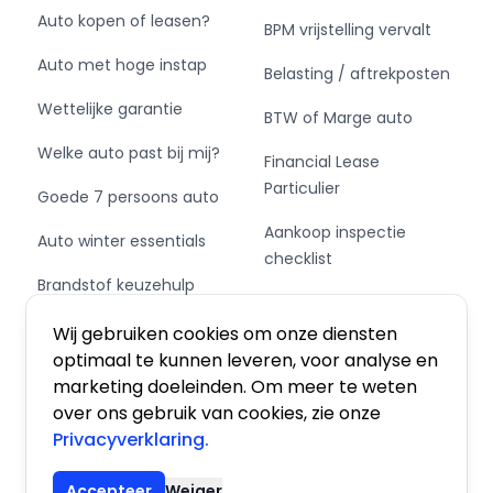
Auto kopen of leasen?
BPM vrijstelling vervalt
Auto met hoge instap
Belasting / aftrekposten
Wettelijke garantie
BTW of Marge auto
Welke auto past bij mij?
Financial Lease
Particulier
Goede 7 persoons auto
Aankoop inspectie
Auto winter essentials
checklist
Brandstof keuzehulp
Private Leasen,
Schakel of automaat?
Financieren of Kopen?
Wij gebruiken cookies om onze diensten
optimaal te kunnen leveren, voor analyse en
marketing doeleinden. Om meer te weten
over ons gebruik van cookies, zie onze
Privacyverklaring.
Algemene voorwaarden
|
Privacy
|
Cookies
Accepteer
Weiger