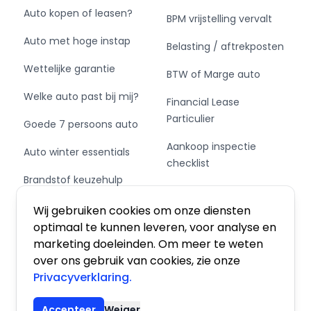
Auto kopen of leasen?
BPM vrijstelling vervalt
Auto met hoge instap
Belasting / aftrekposten
Wettelijke garantie
BTW of Marge auto
Welke auto past bij mij?
Financial Lease
Particulier
Goede 7 persoons auto
Aankoop inspectie
Auto winter essentials
checklist
Brandstof keuzehulp
Private Leasen,
Schakel of automaat?
Financieren of Kopen?
Wij gebruiken cookies om onze diensten
optimaal te kunnen leveren, voor analyse en
marketing doeleinden. Om meer te weten
over ons gebruik van cookies, zie onze
Privacyverklaring.
Algemene voorwaarden
|
Privacy
|
Cookies
Accepteer
Weiger