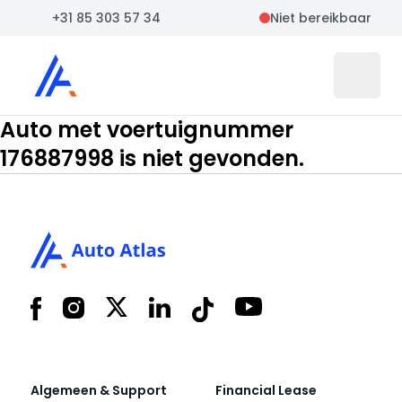
+31 85 303 57 34
Niet bereikbaar
Auto Atlas
Open 
Auto met voertuignummer
176887998 is niet gevonden.
Footer
Facebook
Instagram
X
LinkedIn
Tiktok
YouTube
Algemeen & Support
Financial Lease