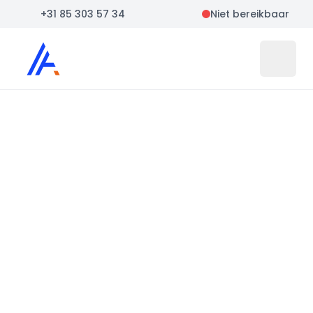
+31 85 303 57 34
Niet bereikbaar
Auto Atlas
Open 