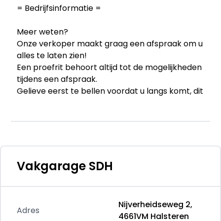
= Bedrijfsinformatie =
Meer weten?
Onze verkoper maakt graag een afspraak om u
alles te laten zien!
Een proefrit behoort altijd tot de mogelijkheden
tijdens een afspraak.
Gelieve eerst te bellen voordat u langs komt, dit
om teleurstelling te voorkomen.
Nieuwsgierig naar wat deze auto per maand
kost?
Wij bieden de mogelijkheid aan om te
financieren!
Vakgarage SDH
Heeft u een inruilauto?
Het inruilen van uw huidige auto is mogelijk!
Nijverheidseweg 2,
Stuur uw kenteken en kilometerstand naar ons
Adres
4661VM Halsteren