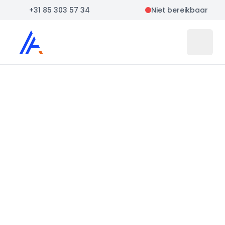
+31 85 303 57 34
Niet bereikbaar
Auto Atlas
Open 