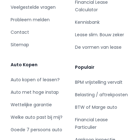
achterbank. De ingebouwde WIFI-hotspot
Financial Lease
Veelgestelde vragen
maakt het allemaal mogelijk. Dankzij
Calculator
automatische airconditioning is het interieur
Probleem melden
Kennisbank
behaaglijk warm of verfrissend koel. De
uitrusting van deze Ford is met WIFI-hotspot,
Contact
Lease slim. Bouw zeker
DAB ontvangst, parkeersensoren achter,
Sitemap
regensensor, cruise control en keyless entry
De vormen van lease
behoorlijk compleet.
Auto Kopen
Populair
Zoals u mag verwachten van deze Ford Focus
Wagon is hij uitgerust met een reeks aan
Auto kopen of leasen?
BPM vrijstelling vervalt
actieve veiligheidssystemen. Mooi binnen de
lijnen van de rijstrook blijven? Het Lane-keeping
Auto met hoge instap
Belasting / aftrekposten
systeem helpt altijd een handje. Forward
Wettelijke garantie
collision warning waarschuwt bij een dreigende
BTW of Marge auto
aanrijding en vermindert de gevolgen van een
Welke auto past bij mij?
Financial Lease
ongeval. Ook helpen het hill hold functie, brake
Particulier
assist en bandenspanningcontrolesysteem, uw
Goede 7 persoons auto
rit tot een veilige rit te maken.
Aankoop inspectie