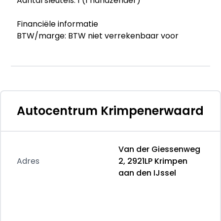
Aantal sleutels: 1 (1 handzender)
Financiële informatie
BTW/marge: BTW niet verrekenbaar voor
ondernemers (margeregeling)
Garantie
Garantielabel: BOVAG Garantie (12 maanden)
Afleverpakketten
Autocentrum Krimpenerwaard
Optioneel afleverpakket (€ 500): Via Bovag
garantie
Dit afleverpakket bevat: BOVAG garantie (12
Van der Giessenweg
maanden); BOVAG 40-Puntencheck
Adres
2, 2921LP Krimpen
aan den IJssel
Productveiligheid
Fabrikant: Autocentrum Krimpenerwaard Van
der Giessenweg 2 2921LP KRIMPEN AAN DEN
IJSSEL, NL 0180201707