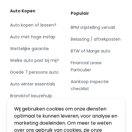
deze Renault in staat om zelf te reageren op
potentieel gevaarlijke situaties op de weg. De
Auto Kopen
Populair
actuele snelheidslimiet, een inhaalverbod en
andere verkeersborden; de
Auto kopen of leasen?
BPM vrijstelling vervalt
verkeersborddetectie ondersteunt u tijdens
Auto met hoge instap
elke rit. Met het Lane-keeping systeem komt u
Belasting / aftrekposten
nooit per ongeluk buiten de rijstrook. Bij
Wettelijke garantie
BTW of Marge auto
concentratieverlies van de bestuurder geeft
vermoeidheidsherkenning automatisch een
Welke auto past bij mij?
Financial Lease
waarschuwingssignaal. Verder is deze auto
Particulier
Goede 7 persoons auto
uitgerust met hill hold functie, autonoom
remsysteem en
Aankoop inspectie
Auto winter essentials
bandenspanningcontrolesysteem.
checklist
Brandstof keuzehulp
Private Leasen,
Uiteraard is een proefrit altijd mogelijk. Bel onze
Schakel of automaat?
Financieren of Kopen?
verkoper voor een afspraak!
Wij gebruiken cookies om onze diensten
optimaal te kunnen leveren, voor analyse en
marketing doeleinden. Om meer te weten
over ons gebruik van cookies, zie onze