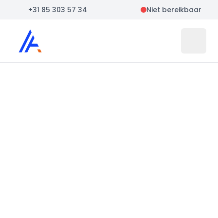
+31 85 303 57 34
Niet bereikbaar
Auto Atlas
Open 