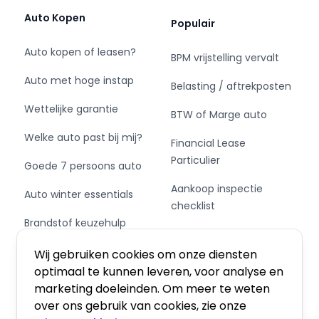
uur;
Auto Kopen
Populair
• Brussel: Via de E314 rijd je ongeveer 2 uur;
• Hasselt: Via Nood Zuid Verbinding rijd je
Auto kopen of leasen?
BPM vrijstelling vervalt
ongeveer 1 uur en 15 min.
Auto met hoge instap
Belasting / aftrekposten
Meer informatie? Bezoek BAS World online!
Wettelijke garantie
BTW of Marge auto
Welke auto past bij mij?
Financial Lease
Particulier
Goede 7 persoons auto
Aankoop inspectie
Auto winter essentials
checklist
Brandstof keuzehulp
Private Leasen,
Schakel of automaat?
Financieren of Kopen?
Wij gebruiken cookies om onze diensten
optimaal te kunnen leveren, voor analyse en
marketing doeleinden. Om meer te weten
over ons gebruik van cookies, zie onze