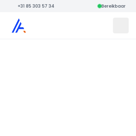
+31 85 303 57 34
Bereikbaar
Auto Atlas
Open 