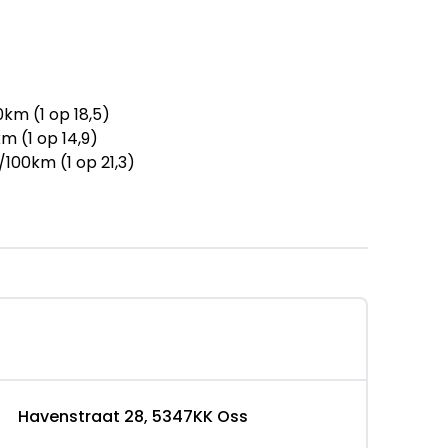
km (1 op 18,5)
m (1 op 14,9)
/100km (1 op 21,3)
emers
op niveau brengen
to
 (€ 1.195 meerprijs):
den particulier (< 20.000 km)
Havenstraat 28, 5347KK Oss