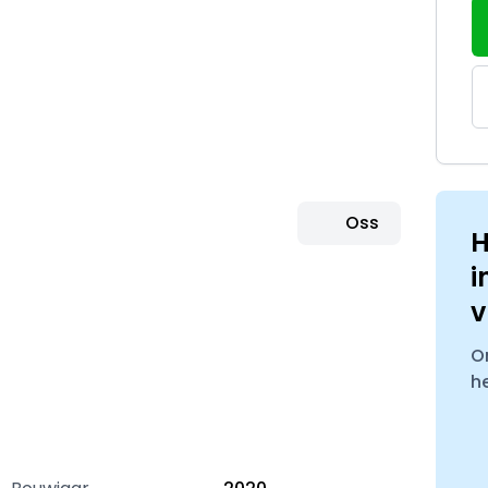
Oss
H
i
v
O
h