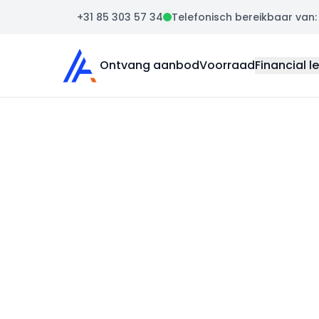
+31 85 303 57 34
Telefonisch bereikbaar van: m
Auto Atlas
Ontvang aanbod
Voorraad
Financial l