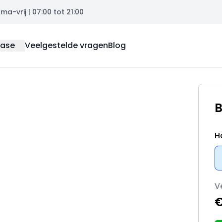
a-vrij | 07:00 tot 21:00
ease
Veelgestelde vragen
Blog
B
H
V
€