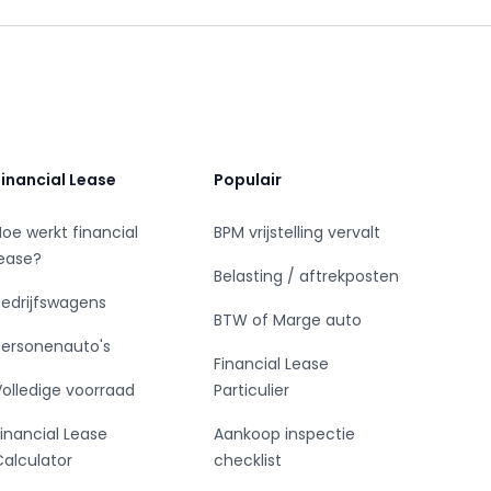
Financial Lease
Populair
Hoe werkt financial
BPM vrijstelling vervalt
lease?
Belasting / aftrekposten
Bedrijfswagens
BTW of Marge auto
Personenauto's
Financial Lease
Volledige voorraad
Particulier
Financial Lease
Aankoop inspectie
Calculator
checklist