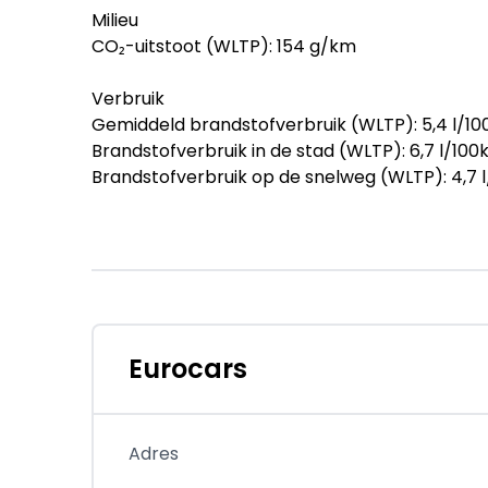
Milieu
CO₂-uitstoot (WLTP): 154 g/km
Verbruik
Gemiddeld brandstofverbruik (WLTP): 5,4 l/100
Brandstofverbruik in de stad (WLTP): 6,7 l/100k
Brandstofverbruik op de snelweg (WLTP): 4,7 l
Financiële informatie
BTW/marge: BTW verrekenbaar voor ondern
Beschikbare afleverpakketten:
- Standaard zo meenemen (inbegrepen):
- Controleren vloeistofniveaus, indien nodig 
Eurocars
- Vrijwaringsbewijs van de (mogelijke) inruilau
- Afleverpakket Personenauto's Premium Cat. C
- BOVAG-garantie 6 maanden zakelijk, 12 maan
Adres
- APK keuring tenminste 6 maanden