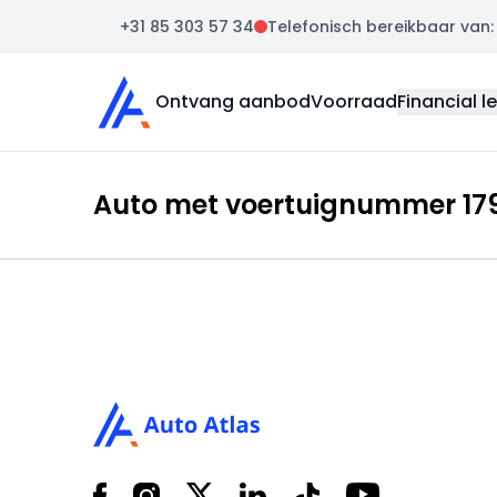
+31 85 303 57 34
Telefonisch bereikbaar van: m
Auto Atlas
Ontvang aanbod
Voorraad
Financial l
Auto met voertuignummer 179
Footer
Facebook
Instagram
X
LinkedIn
Tiktok
YouTube