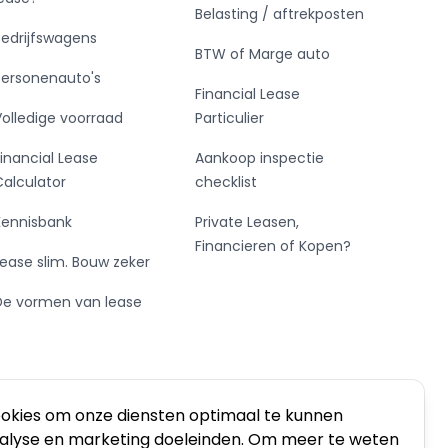
Belasting / aftrekposten
Bedrijfswagens
BTW of Marge auto
Personenauto's
Financial Lease
Volledige voorraad
Particulier
Financial Lease
Aankoop inspectie
Calculator
checklist
Kennisbank
Private Leasen,
Financieren of Kopen?
Lease slim. Bouw zeker
De vormen van lease
ookies om onze diensten optimaal te kunnen
nalyse en marketing doeleinden. Om meer te weten