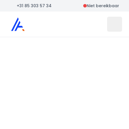
+31 85 303 57 34
Niet bereikbaar
Auto Atlas
Open 