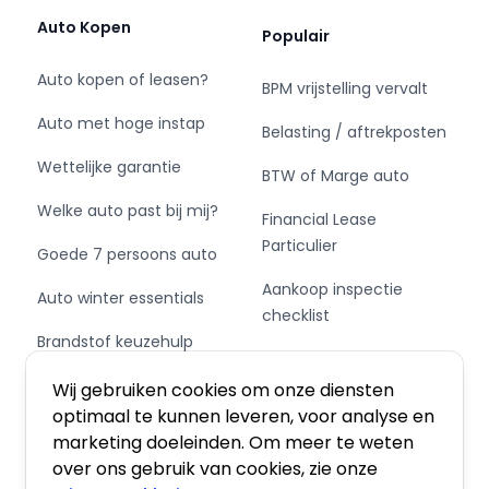
• Antwerpen: Via de A21 rijd je ongeveer 1 uur en
Auto Kopen
Populair
20 minuten;
• Gent: Via de via A21 en E17 rijd je ongeveer 2
Auto kopen of leasen?
BPM vrijstelling vervalt
uur;
• Brussel: Via de E314 rijd je ongeveer 2 uur;
Auto met hoge instap
Belasting / aftrekposten
• Hasselt: Via Nood Zuid Verbinding rijd je
Wettelijke garantie
ongeveer 1 uur en 15 min.
BTW of Marge auto
Welke auto past bij mij?
Financial Lease
Meer informatie? Bezoek BAS World online!
Particulier
Goede 7 persoons auto
Aankoop inspectie
Auto winter essentials
checklist
Brandstof keuzehulp
Private Leasen,
Schakel of automaat?
Financieren of Kopen?
Wij gebruiken cookies om onze diensten
optimaal te kunnen leveren, voor analyse en
marketing doeleinden. Om meer te weten
over ons gebruik van cookies, zie onze