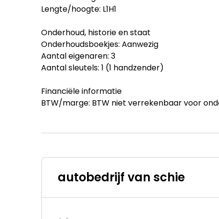
Lengte/hoogte: L1H1
Onderhoud, historie en staat
Onderhoudsboekjes: Aanwezig
Aantal eigenaren: 3
Aantal sleutels: 1 (1 handzender)
Financiële informatie
BTW/marge: BTW niet verrekenbaar voor ond
Productveiligheid
Fabrikant: Autobedrijf van Schie B.V. Rijndij
0713419090 http://www.vanschie.nl info@vansc
Overige informatie
autobedrijf van schie
BPM: De getoonde prijs is inclusief BPM
Schakelrobot is vervangen!!