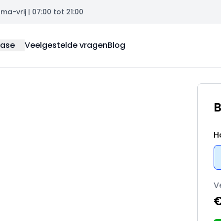
a-vrij | 07:00 tot 21:00
ease
Veelgestelde vragen
Blog
B
H
V
€