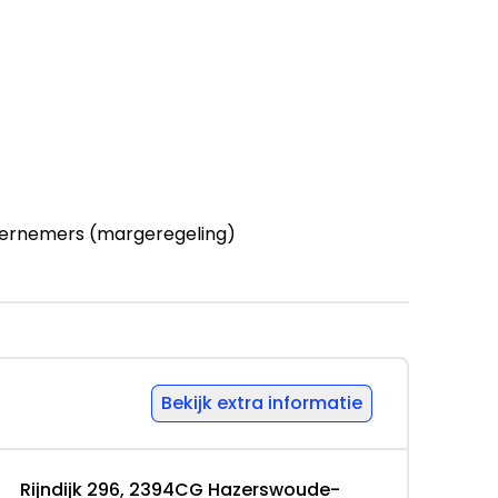
ernemers (margeregeling)
k 296 2394CG HAZERSWOUDE-RIJNDIJK, NL
hie.nl
Bekijk extra informatie
Rijndijk 296, 2394CG Hazerswoude-