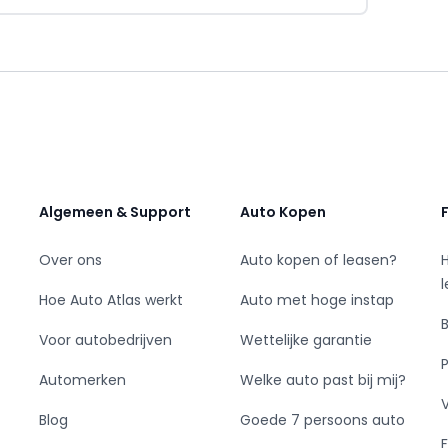
ij besteden aan de samenstelling van deze
ie wordt gepubliceerd onvolledig c.q. onjuist is.
ter niet altijd voorkomen worden.
Algemeen & Support
Auto Kopen
Over ons
Auto kopen of leasen?
Hoe Auto Atlas werkt
Auto met hoge instap
Voor autobedrijven
Wettelijke garantie
Automerken
Welke auto past bij mij?
Blog
Goede 7 persoons auto