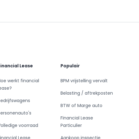
Financial Lease
Populair
Hoe werkt financial
BPM vrijstelling vervalt
lease?
Belasting / aftrekposten
Bedrijfswagens
BTW of Marge auto
Personenauto's
Financial Lease
Volledige voorraad
Particulier
Financial Lease
Aankoop inspectie