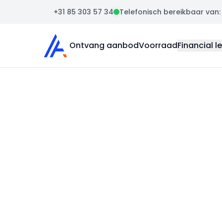
+31 85 303 57 34
Telefonisch bereikbaar van: m
Auto Atlas
Ontvang aanbod
Voorraad
Financial l