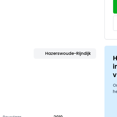
Hazerswoude-Rijndijk
H
i
v
O
h