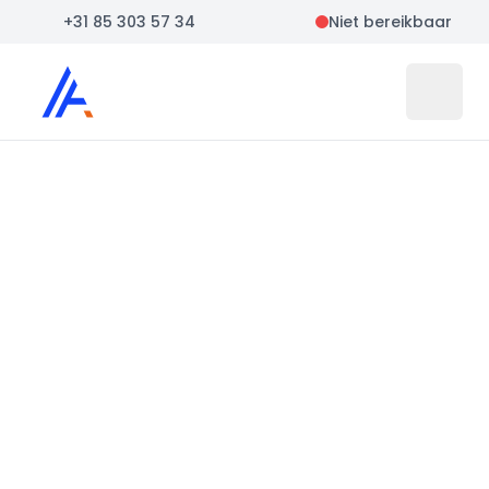
+31 85 303 57 34
Niet bereikbaar
Auto Atlas
Open 