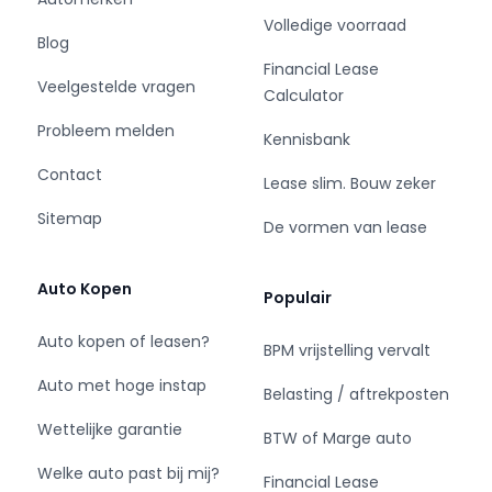
Volledige voorraad
Blog
U kunt kiezen voor een afleverpakket:
Financial Lease
Pakket A €695
Veelgestelde vragen
Calculator
Nieuwe APK indien auto ouder is dan 3 jaar
Kleine beurt
Probleem melden
Kennisbank
Poetsen
Contact
Tenaamstelling kenteken
Lease slim. Bouw zeker
Pakket B €895
Sitemap
De vormen van lease
Nieuwe APK indien auto ouder is dan 3 jaar
Grote beurt (alle filters + olie)
Poetsen
Auto Kopen
Populair
Tenaamstelling kenteken
Auto kopen of leasen?
BPM vrijstelling vervalt
Auto met hoge instap
Belasting / aftrekposten
Kijk voor meer occasions op www.lenferink.nl
Wettelijke garantie
BTW of Marge auto
Alle getoonde verkoopprijzen zijn
Welke auto past bij mij?
Financial Lease