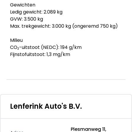
Gewichten
Ledig gewicht: 2.089 kg
GVW: 3.500 kg
Max. trekgewicht: 3.000 kg (ongeremd 750 kg)
Milieu
CO₂-uitstoot (NEDC): 194 g/km
Fijnstofuitstoot: 1,3 mg/km
Onderhoud, historie en staat
Aantal eigenaren: 1
Aantal sleutels: 2 (1 handzender)
Financiële informatie
BTW/marge: BTW verrekenbaar voor
Lenferink Auto's B.V.
ondernemers
Leaseprijs: € 261 p/m (financial lease, 72
maanden); informeer naar de mogelijkheden en
Plesmanweg 11,