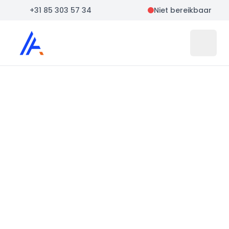
+31 85 303 57 34
Niet bereikbaar
Auto Atlas
Open 