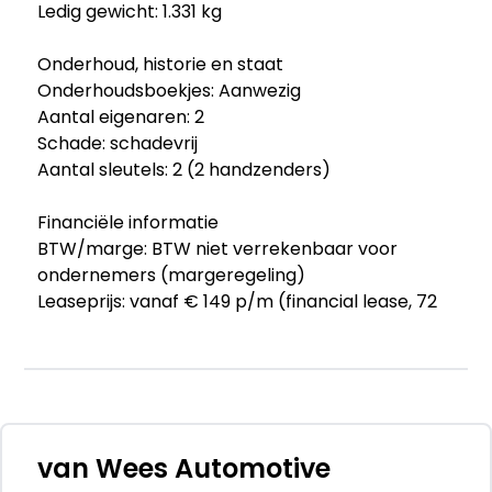
Ledig gewicht: 1.331 kg
Onderhoud, historie en staat
Onderhoudsboekjes: Aanwezig
Aantal eigenaren: 2
Schade: schadevrij
Aantal sleutels: 2 (2 handzenders)
Financiële informatie
BTW/marge: BTW niet verrekenbaar voor
ondernemers (margeregeling)
Leaseprijs: vanaf € 149 p/m (financial lease, 72
maanden); informeer naar de mogelijkheden en
voorwaarden
Afleverpakketten
Optioneel afleverpakket (€ 1.000): Carvendo
Afleverpakket 12 maanden.: 12.000 Km
van Wees Automotive
onderhoudsvrij & 12 maanden garantie. Het