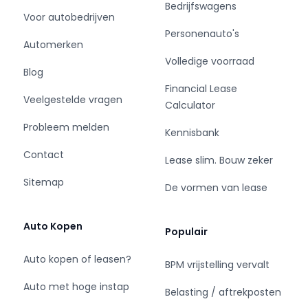
Bedrijfswagens
sleutels.
Voor autobedrijven
Personenauto's
✅ R-design
Automerken
✅ 2e eigenaar
Volledige voorraad
Blog
✅ Direct leverbaar
Financial Lease
Veelgestelde vragen
Calculator
Benieuwd naar deze auto? 🚘
Probleem melden
Kennisbank
📞 Bel ✉️ Mail 📱 app 🏠 Of kom langs in Beesd!
Contact
Lease slim. Bouw zeker
🛠️ Wij bieden de mogelijkheid voor een
Sitemap
De vormen van lease
Servicepakket. De kosten hiervoor zijn € 795,-
(nieuwe APK + onderhoudsbeurt, 3 maanden
garantie, tenaamstelling, en het
Auto Kopen
Populair
reconditioneren van het interieur & exterieur)
Auto kopen of leasen?
BPM vrijstelling vervalt
Wilt u meer informatie over de desbetreffende
Auto met hoge instap
auto of graag een afspraak maken neem
Belasting / aftrekposten
gerust contact op met Van Wees Automotive.