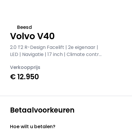
Beesd
Volvo V40
2.0 T2 R-Design Facelift | 2e eigenaar |
LED | Navigatie | 17 inch | Climate control
| Alcantara/leer | Sportstoelen | PDC |
Verkoopprijs
Cruise control | Sportstuur | 122 pk
€ 12.950
Betaalvoorkeuren
Hoe wilt u betalen?