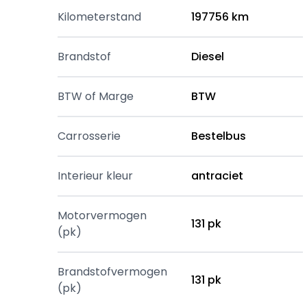
Kilometerstand
197756 km
Brandstof
Diesel
BTW of Marge
BTW
Carrosserie
Bestelbus
Interieur kleur
antraciet
Motorvermogen
131 pk
(pk)
Brandstofvermogen
131 pk
(pk)