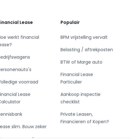
Financial Lease
Populair
Hoe werkt financial
BPM vrijstelling vervalt
lease?
Belasting / aftrekposten
Bedrijfswagens
BTW of Marge auto
Personenauto's
Financial Lease
Volledige voorraad
Particulier
Financial Lease
Aankoop inspectie
Calculator
checklist
Kennisbank
Private Leasen,
Financieren of Kopen?
Lease slim. Bouw zeker