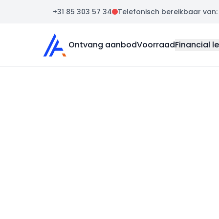
+31 85 303 57 34
Telefonisch bereikbaar van: m
Auto Atlas
Ontvang aanbod
Voorraad
Financial l