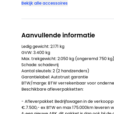
Bekijk alle accessoires
Aanvullende informatie
Ledig gewicht: 2.171 kg
GVW: 3.400 kg
Max. trekgewicht: 2.050 kg (ongeremd 750 kg
Schade: schadevrij
Aantal sleutels: 2 (2 handzenders)
Garantielabel: Autotrust garantie
BTW/marge: BTW verrekenbaar voor ondern
Beschikbare afleverpakketten:
- Afleverpakket Bedrijfswagen in de verkooppr
€.7.500,- ex BTW en max 175.000km leveren wij 
& een nieuwe APK, dit pakket is dan ook bij de