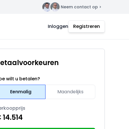
Neem contact op >
Contact
Inloggen
Registreren
etaalvoorkeuren
oe wilt u betalen?
Eenmalig
Maandelijks
erkoopprijs
 14.514