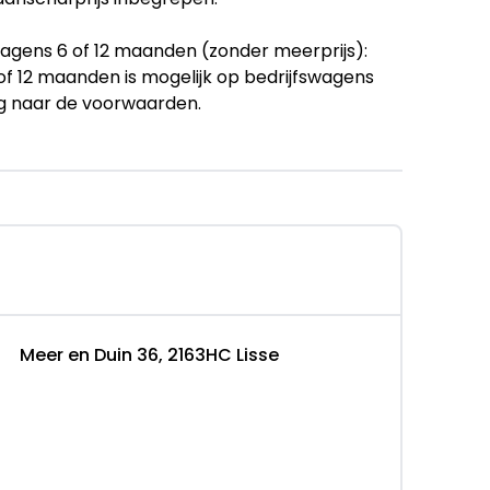
agens 6 of 12 maanden (zonder meerprijs):
f 12 maanden is mogelijk op bedrijfswagens
g naar de voorwaarden.
Nieuwe APK
Ci Limited met een Automaat, Euro 6,
ed Automaat EURO6
Meer en Duin 36, 2163HC Lisse
Ci Limited met een Automaat, Euro 6 en met
swagens.