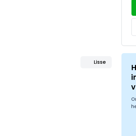
Lisse
H
i
v
O
h