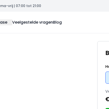
a-vrij | 07:00 tot 21:00
ease
Veelgestelde vragen
Blog
B
H
V
€