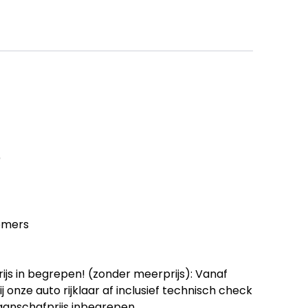
)
emers
ijs in begrepen! (zonder meerprijs): Vanaf
onze auto rijklaar af inclusief technisch check
 aanschafprijs inbegrepen.