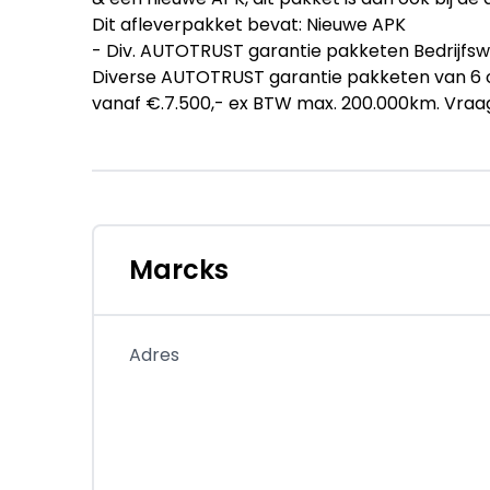
Dit afleverpakket bevat: Nieuwe APK
- Div. AUTOTRUST garantie pakketen Bedrijfsw
Diverse AUTOTRUST garantie pakketen van 6 o
vanaf €.7.500,- ex BTW max. 200.000km. Vraa
Dit afleverpakket bevat: Autotrust garantie; 
originalType: 340 2.0 TDCI L2H1 Limited
Goed rijdende Ford Transit Custom 340 2.0 TD
Achterklep!!!
Marcks
Ford Transit Custom 340 2.0 TDCI L2H1 Limit
Adres
Goed rijdende Ford Transit Custom 340 2.0 TD
een achterklep !!!
Marcks is gespecialisserd in gebruikte Bedrijf