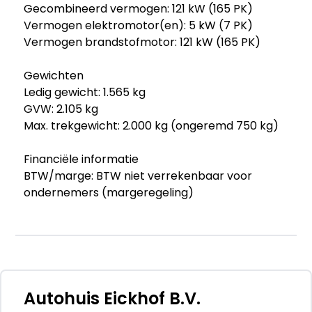
Gecombineerd vermogen: 121 kW (165 PK)
Vermogen elektromotor(en): 5 kW (7 PK)
Vermogen brandstofmotor: 121 kW (165 PK)
Gewichten
Ledig gewicht: 1.565 kg
GVW: 2.105 kg
Max. trekgewicht: 2.000 kg (ongeremd 750 kg)
Financiële informatie
BTW/marge: BTW niet verrekenbaar voor
ondernemers (margeregeling)
Garantie
Fabrieksgarantie tot: 25-02-2031
Garantielabel: BOVAG Garantie (12 maanden)
Afleverpakketten
Autohuis Eickhof B.V.
Optioneel afleverpakket (zonder meerprijs):