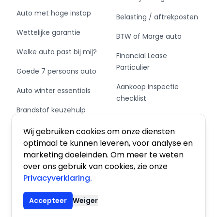
waarschuwt of corrigeert als u onoplettend
Auto met hoge instap
Belasting / aftrekposten
over de lijnen van de rijstrook gaat. U bent
Wettelijke garantie
mede dankzij dodehoekdetectie, forward
BTW of Marge auto
collision warning system, hill hold functie, brake
Welke auto past bij mij?
Financial Lease
assist, vermoeidheidsherkenning en
Particulier
bandenspanningcontrolesysteem steeds veilig
Goede 7 persoons auto
onderweg.
Aankoop inspectie
Auto winter essentials
checklist
Heeft u interesse? Laat het ons dan zo snel
Brandstof keuzehulp
mogelijk weten, dan kunnen we deze Mazda
Private Leasen,
voor een proefrit reserveren.
Schakel of automaat?
Financieren of Kopen?
Wij gebruiken cookies om onze diensten
optimaal te kunnen leveren, voor analyse en
= Bedrijfsinformatie =
marketing doeleinden. Om meer te weten
over ons gebruik van cookies, zie onze
We leveren al onze occasions geheel rijklaar af
Privacyverklaring.
zonder dat u extra (optionele)
Algemene voorwaarden
|
Privacy
|
Cookies
afleverpakketten bij moet kopen. Al onze
Accepteer
Weiger
occasions worden standaard afgeleverd met
© 2026 De Auto Atlas, Inc. Alle rechten voorbehouden.