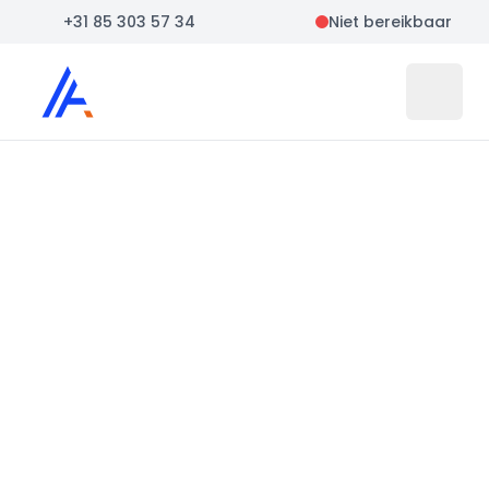
+31 85 303 57 34
Niet bereikbaar
Auto Atlas
Open 