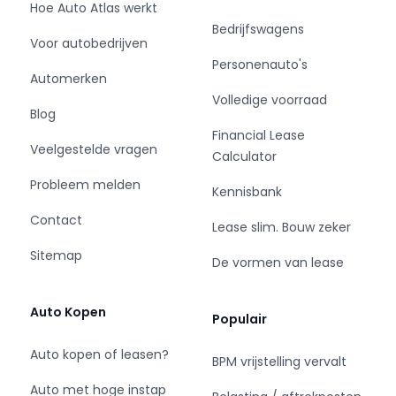
Hoe Auto Atlas werkt
- Lichtmetalen velgen 17"
Bedrijfswagens
- Metaalkleur
Voor autobedrijven
- Navigatie
Personenauto's
- Park Distance Control
Automerken
- Parkeersensor achter
Volledige voorraad
Blog
- Premium kleur
Financial Lease
- Speciale kleur
Veelgestelde vragen
Calculator
- Sperdifferentieel
- Sportonderstel
Probleem melden
Kennisbank
- Sportvelgen
Contact
Lease slim. Bouw zeker
Infotainment
Sitemap
De vormen van lease
- Audio installatie premium
- DAB
Auto Kopen
Populair
- Multimedia-voorbereiding
- Navigatiesysteem
Auto kopen of leasen?
BPM vrijstelling vervalt
- Navigatiesysteem full map
Auto met hoge instap
- Spraakbediening