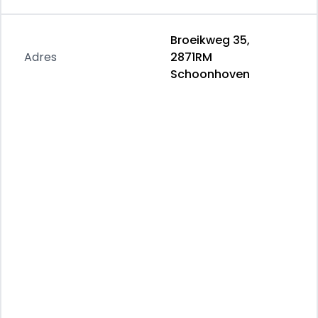
- Kleurnaam: Jet Black
- Bekleding: Leder
Broeikweg 35,
- Kleur interieur: zwart
Adres
2871RM
- Motorinhoud: 1998 cc
Schoonhoven
- Aantal cilinders: 4
- Vermogen: 118 kW / 161pk
- Ledig gewicht: 990 kg
- Aantal zitplaatsen: 2
- Verbruik: 6.6 l/100 km
- BTW/Marge: Marge, de BTW is niet aftrekbaar
- Aantal sleutels: 2
- Onderhoudshistorie aanwezig: Ja
- Motorrijtuigenbelasting: € 119 - 129 per
kwartaal
Comfort