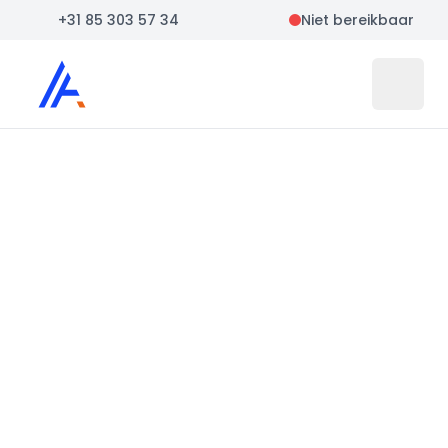
+31 85 303 57 34
Niet bereikbaar
Auto Atlas
Open 