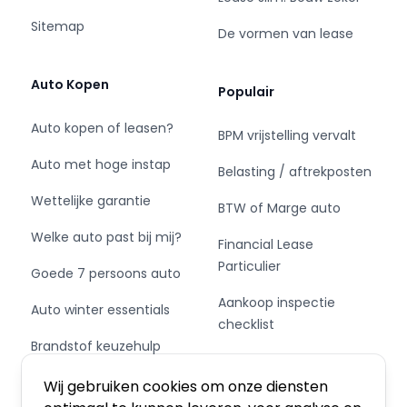
Sitemap
De vormen van lease
Auto Kopen
Populair
Auto kopen of leasen?
BPM vrijstelling vervalt
Auto met hoge instap
Belasting / aftrekposten
Wettelijke garantie
BTW of Marge auto
Welke auto past bij mij?
Financial Lease
Particulier
Goede 7 persoons auto
Aankoop inspectie
Auto winter essentials
checklist
Brandstof keuzehulp
Private Leasen,
Schakel of automaat?
Financieren of Kopen?
Wij gebruiken cookies om onze diensten