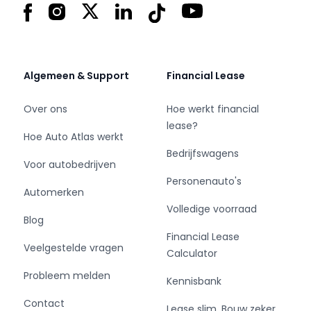
Facebook
Instagram
X
LinkedIn
Tiktok
YouTube
zondag:12:00 tot 17:00
Vragen? Bel +31 (0)183-65 11 30
Export +31 (0) 612 89 28 68
Algemeen & Support
Financial Lease
Adres:
Schelluinsestraat 7
Over ons
Hoe werkt financial
4203 NJ Gorinchem
lease?
www.cd-cars.nl
Hoe Auto Atlas werkt
info@cd-cars.nl
Bedrijfswagens
Voor autobedrijven
Personenauto's
Automerken
Volledige voorraad
Blog
Financial Lease
Veelgestelde vragen
Calculator
Probleem melden
Kennisbank
Contact
Lease slim. Bouw zeker