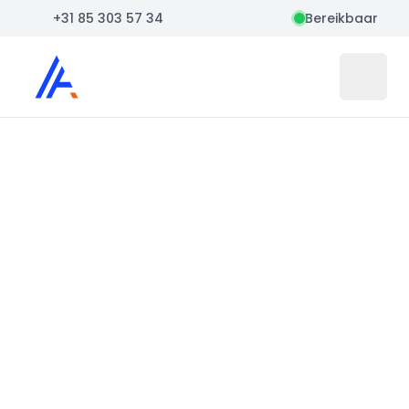
+31 85 303 57 34
Bereikbaar
Auto Atlas
Open 