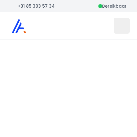
+31 85 303 57 34
Bereikbaar
Auto Atlas
Open 