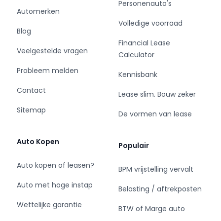
Personenauto's
Storingsmelding: Nee
Automerken
Bandenset: Zomerbanden
Volledige voorraad
Blog
Financial Lease
- Laagste prijsgarantie
Veelgestelde vragen
Calculator
- Geen jaarcijfers nodig
- Online kopen, 14 dagen niet goed geld terug
Probleem melden
Kennisbank
- Levering in heel Nederland
Contact
- Financiering binnen 1 dag
Lease slim. Bouw zeker
Sitemap
De vormen van lease
- 1000 voertuigen uit voorraad leverbaar
Auto Kopen
Populair
- Ideaal voor starters & ZZP'ers
- Leasen met BKR codering is mogelijk
Auto kopen of leasen?
BPM vrijstelling vervalt
- Grootste van Nederland
Auto met hoge instap
- Kosteloos overstappen naar een elektrisch
Belasting / aftrekposten
voertuig
Wettelijke garantie
BTW of Marge auto