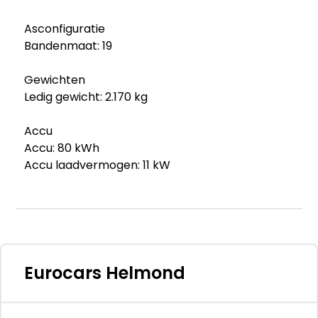
Asconfiguratie
Bandenmaat: 19
Gewichten
Ledig gewicht: 2.170 kg
Accu
Accu: 80 kWh
Accu laadvermogen: 11 kW
Geschikt voor snelladen: ja
Accu snellaadvermogen: 150 kW
Milieu en verbruik
Gemiddeld elektriciteitsverbruik (WLTP): 17,6
kWh/100km
Eurocars Helmond
CO₂-uitstoot (WLTP): 0 g/km