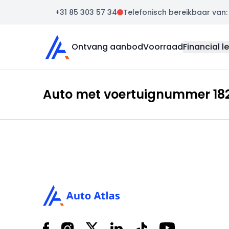
+31 85 303 57 34
Telefonisch bereikbaar van: m
Auto Atlas
Ontvang aanbod
Voorraad
Financial l
Auto met voertuignummer 182
Footer
Facebook
Instagram
X
LinkedIn
Tiktok
YouTube