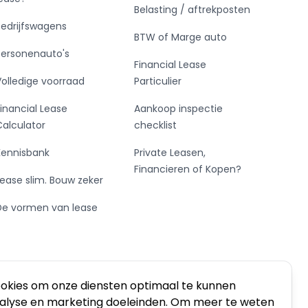
Belasting / aftrekposten
Bedrijfswagens
BTW of Marge auto
Personenauto's
Financial Lease
Volledige voorraad
Particulier
Financial Lease
Aankoop inspectie
Calculator
checklist
Kennisbank
Private Leasen,
Financieren of Kopen?
Lease slim. Bouw zeker
De vormen van lease
ookies om onze diensten optimaal te kunnen
nalyse en marketing doeleinden. Om meer te weten