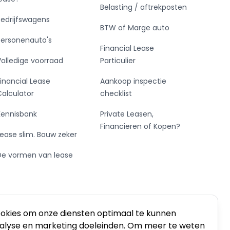
Belasting / aftrekposten
Bedrijfswagens
BTW of Marge auto
Personenauto's
Financial Lease
Volledige voorraad
Particulier
Financial Lease
Aankoop inspectie
Calculator
checklist
Kennisbank
Private Leasen,
Financieren of Kopen?
Lease slim. Bouw zeker
De vormen van lease
ookies om onze diensten optimaal te kunnen
nalyse en marketing doeleinden. Om meer te weten