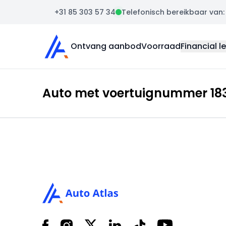
+31 85 303 57 34
Telefonisch bereikbaar van: m
Auto Atlas
Ontvang aanbod
Voorraad
Financial l
Auto met voertuignummer 183
Footer
Facebook
Instagram
X
LinkedIn
Tiktok
YouTube