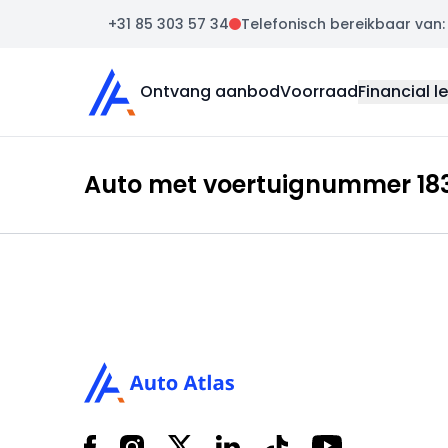
+31 85 303 57 34
Telefonisch bereikbaar van: m
Auto Atlas
Ontvang aanbod
Voorraad
Financial l
Auto met voertuignummer 183
Footer
Facebook
Instagram
X
LinkedIn
Tiktok
YouTube