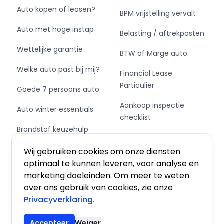
Auto kopen of leasen?
BPM vrijstelling vervalt
Auto met hoge instap
Belasting / aftrekposten
Wettelijke garantie
BTW of Marge auto
Welke auto past bij mij?
Financial Lease
Particulier
Goede 7 persoons auto
Aankoop inspectie
Auto winter essentials
checklist
Brandstof keuzehulp
Private Leasen,
Schakel of automaat?
Financieren of Kopen?
Wij gebruiken cookies om onze diensten
optimaal te kunnen leveren, voor analyse en
marketing doeleinden. Om meer te weten
over ons gebruik van cookies, zie onze
Privacyverklaring.
Algemene voorwaarden
|
Privacy
|
Cookies
Accepteer
Weiger