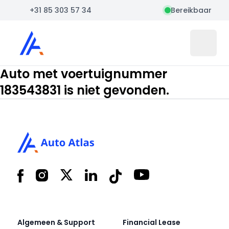
+31 85 303 57 34
Bereikbaar
Auto Atlas
Open 
Auto met voertuignummer
183543831 is niet gevonden.
Footer
Facebook
Instagram
X
LinkedIn
Tiktok
YouTube
Algemeen & Support
Financial Lease