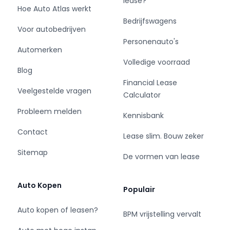
lease?
- Hoogte: 1694 cm
Hoe Auto Atlas werkt
- Aantal sleutels: 2
Bedrijfswagens
Voor autobedrijven
- Onderhoudshistorie aanwezig: Ja
Personenauto's
- Motorrijtuigenbelasting: € 360 - 394 per
Automerken
kwartaal
Volledige voorraad
- Emissieklasse: Euro 6
Blog
- Bandenmaat voor: 235/45/20
Financial Lease
Veelgestelde vragen
- Bandenmaat achter: 235/45/20
Calculator
- Wielbasis: 2730 mm
Probleem melden
Kennisbank
Contact
Lease slim. Bouw zeker
Comfort
Sitemap
De vormen van lease
- Cruise control
- Regensensor
Auto Kopen
Populair
Exterieur
Auto kopen of leasen?
BPM vrijstelling vervalt
- Achterruitwisser