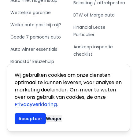
Auto met hoge instap
Belasting / aftrekposten
- Andere dakkleur
Wettelijke garantie
- Buitenspiegel rechts
BTW of Marge auto
- Buitenspiegels elektrisch inklap-/verstelbaar
Welke auto past bij mij?
Financial Lease
en verwarmbaar
Particulier
- Buitenspiegels elektr. met geheugen
Goede 7 persoons auto
- Buitenspiegels elektrisch verstel- en
Aankoop inspectie
Auto winter essentials
verwarmbaar
checklist
- Buitenspiegels elektrisch verstelbaar
Brandstof keuzehulp
- Buitenspiegels verwarmbaar
Private Leasen,
- Centrale vergrendeling
Schakel of automaat?
Financieren of Kopen?
Wij gebruiken cookies om onze diensten
- Dakrails
optimaal te kunnen leveren, voor analyse en
- Dakspoiler
marketing doeleinden. Om meer te weten
- Elektrisch bedienbare achterklep
over ons gebruik van cookies, zie onze
- Getint glas
Privacyverklaring.
- Glazen schuifdak
Algemene voorwaarden
|
Privacy
|
Cookies
- Keyless entry
Accepteer
Weiger
- LED achterlichten
© 2026 De Auto Atlas, Inc. Alle rechten voorbehouden.
- LED dagrijverlichting