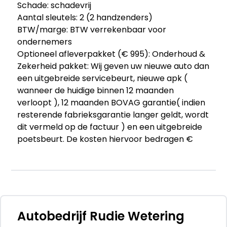
Schade: schadevrij
Aantal sleutels: 2 (2 handzenders)
BTW/marge: BTW verrekenbaar voor
ondernemers
Optioneel afleverpakket (€ 995): Onderhoud &
Zekerheid pakket: Wij geven uw nieuwe auto dan
een uitgebreide servicebeurt, nieuwe apk (
wanneer de huidige binnen 12 maanden
verloopt ), 12 maanden BOVAG garantie( indien
resterende fabrieksgarantie langer geldt, wordt
dit vermeld op de factuur ) en een uitgebreide
poetsbeurt. De kosten hiervoor bedragen €
995,00. Ga voor meer informatie over het
"Onderhoud&Zekerheid pakket" naar
www.rudie-wetering.nl/onderhoud-zekerheid/.
Eventueel kunt u dit pakket uitbreiden met een
Carbon Shield interieur- & lakverzegeling en 12
maanden Mobilteits garantie vanaf € 59,95 (
Autobedrijf Rudie Wetering
per jaar ).