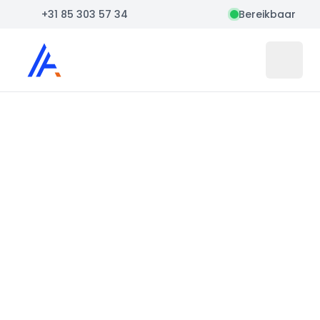
+31 85 303 57 34
Bereikbaar
Auto Atlas
Open 