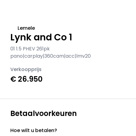
Lemele
Lynk and Co 1
01 1.5 PHEV 261pk
pano|carplay|360cam|acc|lmv20
Verkoopprijs
€ 26.950
Betaalvoorkeuren
Hoe wilt u betalen?