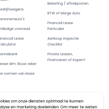
Belasting / aftrekposten
Bedrijfswagens
BTW of Marge auto
Personenauto's
Financial Lease
Volledige voorraad
Particulier
Financial Lease
Aankoop inspectie
Calculator
checklist
Kennisbank
Private Leasen,
Financieren of Kopen?
Lease slim. Bouw zeker
De vormen van lease
ookies om onze diensten optimaal te kunnen
nalyse en marketing doeleinden. Om meer te weten