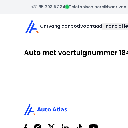
+31 85 303 57 34
Telefonisch bereikbaar van: m
Auto Atlas
Ontvang aanbod
Voorraad
Financial l
Auto met voertuignummer 184
Footer
Facebook
Instagram
X
LinkedIn
Tiktok
YouTube