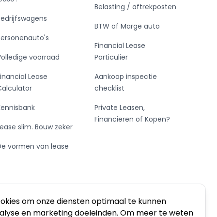
Belasting / aftrekposten
Bedrijfswagens
BTW of Marge auto
Personenauto's
Financial Lease
Volledige voorraad
Particulier
Financial Lease
Aankoop inspectie
Calculator
checklist
Kennisbank
Private Leasen,
Financieren of Kopen?
Lease slim. Bouw zeker
De vormen van lease
ookies om onze diensten optimaal te kunnen
nalyse en marketing doeleinden. Om meer te weten