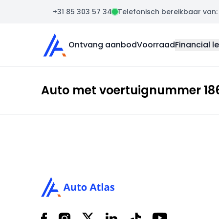
+31 85 303 57 34
Telefonisch bereikbaar van: m
Auto Atlas
Ontvang aanbod
Voorraad
Financial l
Auto met voertuignummer 186
Footer
Facebook
Instagram
X
LinkedIn
Tiktok
YouTube