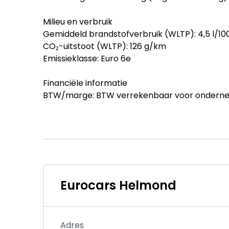
Milieu en verbruik
Gemiddeld brandstofverbruik (WLTP): 4,5 l/100
CO₂-uitstoot (WLTP): 126 g/km
Emissieklasse: Euro 6e
Financiële informatie
BTW/marge: BTW verrekenbaar voor ondern
Beschikbare afleverpakketten:
- Standaard inbegrepen: (inbegrepen):
- Controleren vloeistofniveaus, indien nodig 
- Vrijwaringsbewijs van de (mogelijke) inruilau
- Afleverpakket Personenauto's Premium Cat. B
- BOVAG-garantie 6 maanden zakelijk, 12 maan
Eurocars Helmond
- APK keuring tenminste 6 maanden
- Onderhoud conform fabrieksvoorschrift inc
- 14 dagen omruilgarantie
Adres