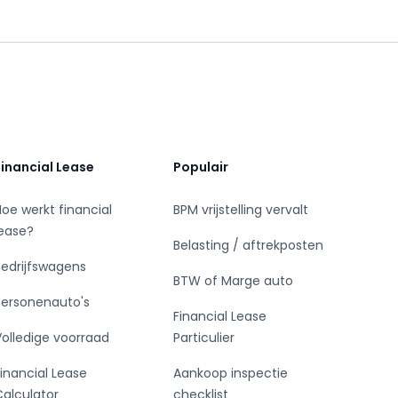
Financial Lease
Populair
Hoe werkt financial
BPM vrijstelling vervalt
lease?
Belasting / aftrekposten
Bedrijfswagens
BTW of Marge auto
Personenauto's
Financial Lease
Volledige voorraad
Particulier
Financial Lease
Aankoop inspectie
Calculator
checklist