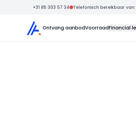
+31 85 303 57 34
Telefonisch bereikbaar van: m
Auto Atlas
Ontvang aanbod
Voorraad
Financial l