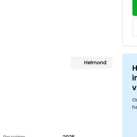
Helmond
H
i
v
O
h