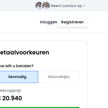
Neem contact op >
Contact
Inloggen
Registreren
etaalvoorkeuren
oe wilt u betalen?
Eenmalig
Maandelijks
erkoopprijs
 20.940