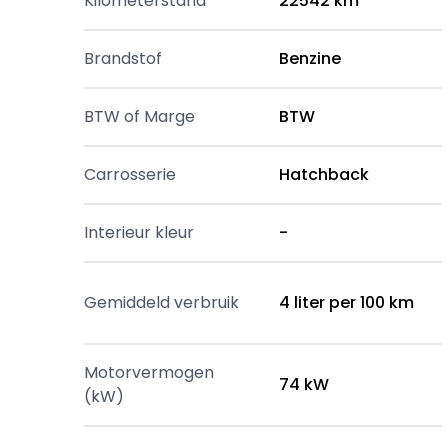
Kilometerstand
22542 km
Brandstof
Benzine
BTW of Marge
BTW
Carrosserie
Hatchback
Interieur kleur
-
Gemiddeld verbruik
4 liter per 100 km
Motorvermogen
74 kW
(kW)