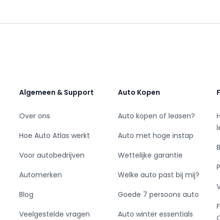
Algemeen & Support
Auto Kopen
voertuig
Over ons
Auto kopen of leasen?
Hoe Auto Atlas werkt
Auto met hoge instap
Voor autobedrijven
Wettelijke garantie
 bepaal zelf wanneer je zonder boete overstapt
Automerken
Welke auto past bij mij?
Blog
Goede 7 persoons auto
Veelgestelde vragen
Auto winter essentials
 ons niets uit.