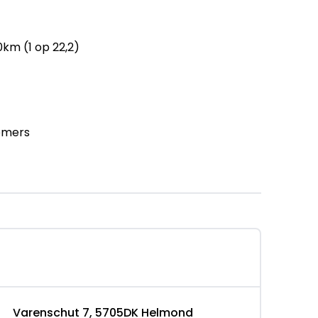
km (1 op 22,2)
emers
op niveau brengen
to
 (€ 1.095 meerprijs):
den particulier (< 20.000 km)
lusief eventueel aanvullende werkzaamheden
Varenschut 7, 5705DK Helmond