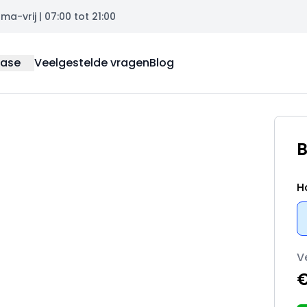
a-vrij | 07:00 tot 21:00
ease
Veelgestelde vragen
Blog
B
H
V
€