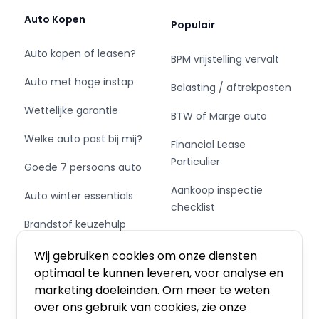
Auto Kopen
Populair
Auto kopen of leasen?
BPM vrijstelling vervalt
Auto met hoge instap
Belasting / aftrekposten
Wettelijke garantie
BTW of Marge auto
Welke auto past bij mij?
Financial Lease
Particulier
Goede 7 persoons auto
Aankoop inspectie
Auto winter essentials
checklist
Brandstof keuzehulp
Private Leasen,
Schakel of automaat?
Financieren of Kopen?
Wij gebruiken cookies om onze diensten
optimaal te kunnen leveren, voor analyse en
marketing doeleinden. Om meer te weten
over ons gebruik van cookies, zie onze