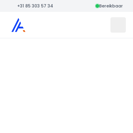
+31 85 303 57 34
Bereikbaar
Auto Atlas
Open 