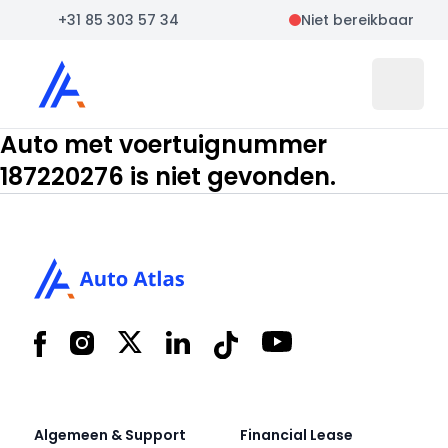
+31 85 303 57 34
Niet bereikbaar
Auto Atlas
Open 
Auto met voertuignummer
187220276 is niet gevonden.
Footer
Facebook
Instagram
X
LinkedIn
Tiktok
YouTube
Algemeen & Support
Financial Lease