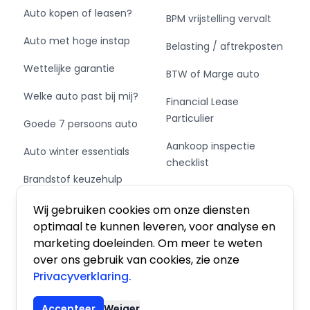
Auto kopen of leasen?
BPM vrijstelling vervalt
Auto met hoge instap
Belasting / aftrekposten
Wettelijke garantie
BTW of Marge auto
Welke auto past bij mij?
Financial Lease
Particulier
Goede 7 persoons auto
Aankoop inspectie
Auto winter essentials
checklist
Brandstof keuzehulp
Private Leasen,
Schakel of automaat?
Financieren of Kopen?
Wij gebruiken cookies om onze diensten
optimaal te kunnen leveren, voor analyse en
marketing doeleinden. Om meer te weten
over ons gebruik van cookies, zie onze
Privacyverklaring.
Algemene voorwaarden
|
Privacy
|
Cookies
Accepteer
Weiger