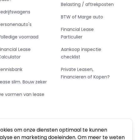
Belasting / aftrekposten
Bedrijfswagens
BTW of Marge auto
Personenauto's
Financial Lease
Volledige voorraad
Particulier
Financial Lease
Aankoop inspectie
Calculator
checklist
Kennisbank
Private Leasen,
Financieren of Kopen?
Lease slim. Bouw zeker
De vormen van lease
ookies om onze diensten optimaal te kunnen
nalyse en marketing doeleinden. Om meer te weten