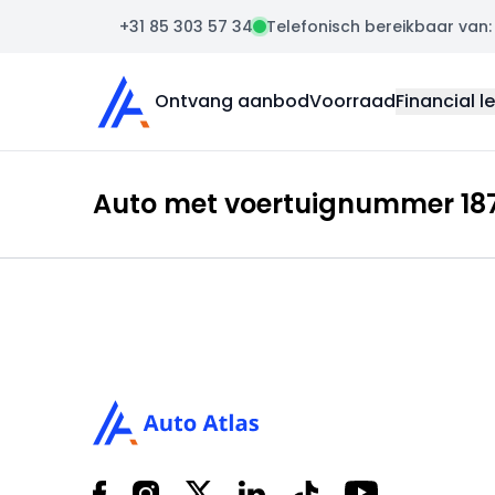
+31 85 303 57 34
Telefonisch bereikbaar van: m
Auto Atlas
Ontvang aanbod
Voorraad
Financial l
Auto met voertuignummer 1872
Footer
Facebook
Instagram
X
LinkedIn
Tiktok
YouTube