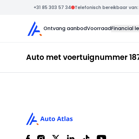
+31 85 303 57 34
Telefonisch bereikbaar van: m
Auto Atlas
Ontvang aanbod
Voorraad
Financial l
Auto met voertuignummer 187
Footer
Facebook
Instagram
X
LinkedIn
Tiktok
YouTube