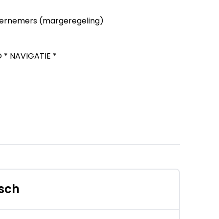
ernemers (margeregeling)
 * NAVIGATIE *
osch