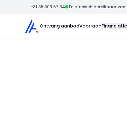
+31 85 303 57 34
Telefonisch bereikbaar van: m
Auto Atlas
Ontvang aanbod
Voorraad
Financial l