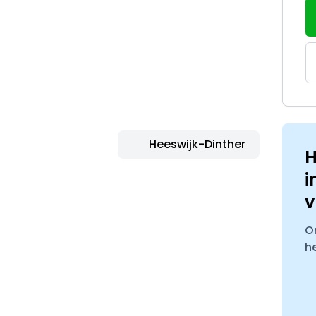
Heeswijk-Dinther
H
i
v
O
h