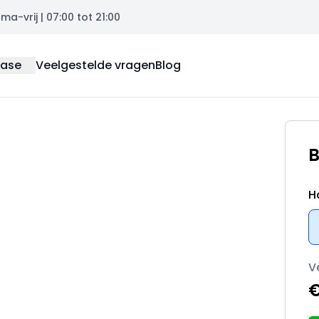
a-vrij | 07:00 tot 21:00
ease
Veelgestelde vragen
Blog
B
H
V
€