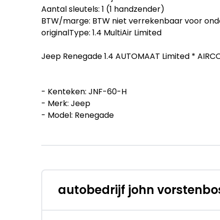
Aantal sleutels: 1 (1 handzender)
BTW/marge: BTW niet verrekenbaar voor ond
originalType: 1.4 MultiAir Limited
Jeep Renegade 1.4 AUTOMAAT Limited * AIRCO
- Kenteken: JNF-60-H
- Merk: Jeep
- Model: Renegade
- APK tot: 18-12-2026
- Tellerstand: 38266 KM
- Carrosserievorm: SUV
- Aantal deuren: 5
- Brandstofsoort: Benzine
- Bouwjaar: 2017
autobedrijf john vorstenb
- Transmissie: Automaat
- Kleur: grijs Metallic