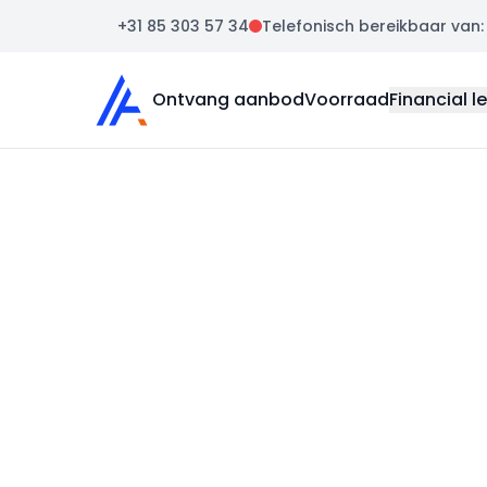
+31 85 303 57 34
Telefonisch bereikbaar van: m
Auto Atlas
Ontvang aanbod
Voorraad
Financial l