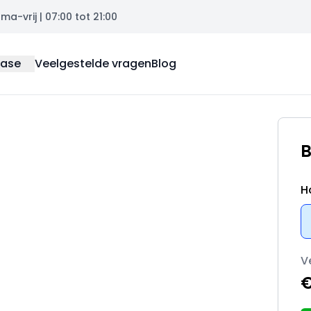
a-vrij | 07:00 tot 21:00
ease
Veelgestelde vragen
Blog
B
H
V
€