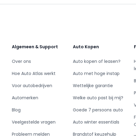
ncial Lease mogelijk.
Algemeen & Support
Auto Kopen
Over ons
Auto kopen of leasen?
. Financial lease behoort tot de mogelijkheden,
t een aanvraag doen. Alle prijzen zijn exclusief
Hoe Auto Atlas werkt
Auto met hoge instap
 aanvullende voorwaarden bij particuliere
Voor autobedrijven
Wettelijke garantie
ner we provide all needed documents and
Automerken
Welke auto past bij mij?
Blog
Goede 7 persoons auto
Veelgestelde vragen
Auto winter essentials
Probleem melden
Brandstof keuzehulp