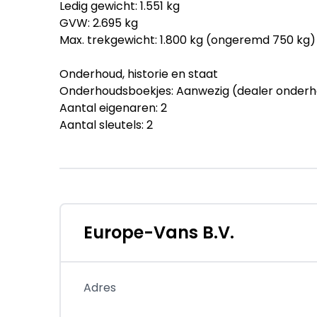
Ledig gewicht: 1.551 kg
GVW: 2.695 kg
Max. trekgewicht: 1.800 kg (ongeremd 750 kg)
Onderhoud, historie en staat
Onderhoudsboekjes: Aanwezig (dealer onder
Aantal eigenaren: 2
Aantal sleutels: 2
Financiële informatie
BTW/marge: BTW verrekenbaar voor ondern
Beschikbare afleverpakketten:
- Zo meenemen (zonder meerprijs): U kiest v
Europe-Vans B.V.
beschikbaarheid van het voertuig. De auto w
zonder garantie. De auto is door ons gecontrol
u om een garantiepakket af te nemen waarbij 
Adres
onderhoudsbeurt en APK-keuring worden uitg
- Budget (€ 395 ex BTW): Nieuwe APK-keuring 