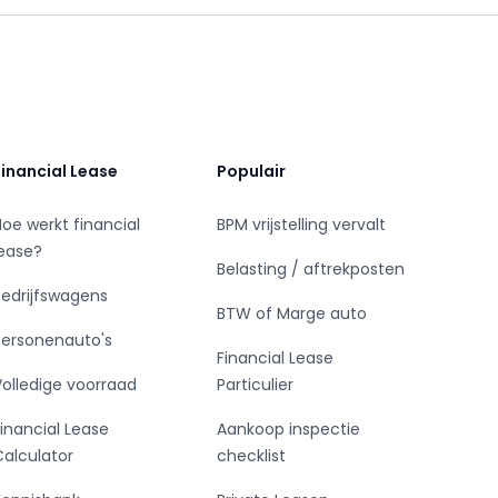
Financial Lease
Populair
Hoe werkt financial
BPM vrijstelling vervalt
lease?
Belasting / aftrekposten
Bedrijfswagens
BTW of Marge auto
Personenauto's
Financial Lease
Volledige voorraad
Particulier
Financial Lease
Aankoop inspectie
Calculator
checklist