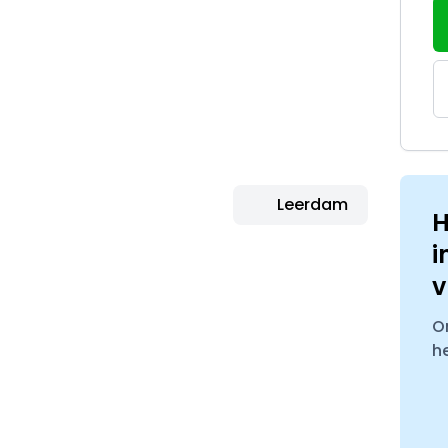
Leerdam
H
i
v
O
h