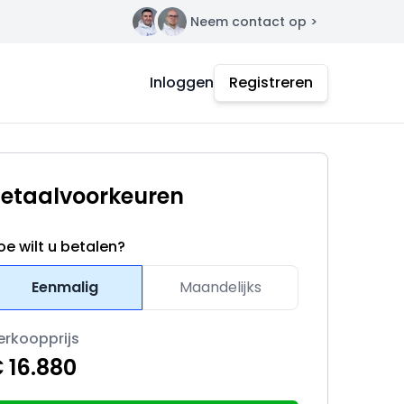
Neem contact op >
Contact
Inloggen
Registreren
etaalvoorkeuren
oe wilt u betalen?
Eenmalig
Maandelijks
erkoopprijs
 16.880