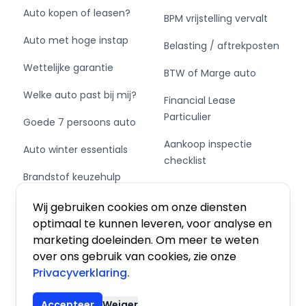
Auto kopen of leasen?
BPM vrijstelling vervalt
Auto met hoge instap
Belasting / aftrekposten
Wettelijke garantie
BTW of Marge auto
Welke auto past bij mij?
Financial Lease
Particulier
Goede 7 persoons auto
Aankoop inspectie
Auto winter essentials
checklist
Brandstof keuzehulp
Private Leasen,
Schakel of automaat?
Financieren of Kopen?
Wij gebruiken cookies om onze diensten
optimaal te kunnen leveren, voor analyse en
marketing doeleinden. Om meer te weten
over ons gebruik van cookies, zie onze
Privacyverklaring.
Algemene voorwaarden
|
Privacy
|
Cookies
Accepteer
Weiger