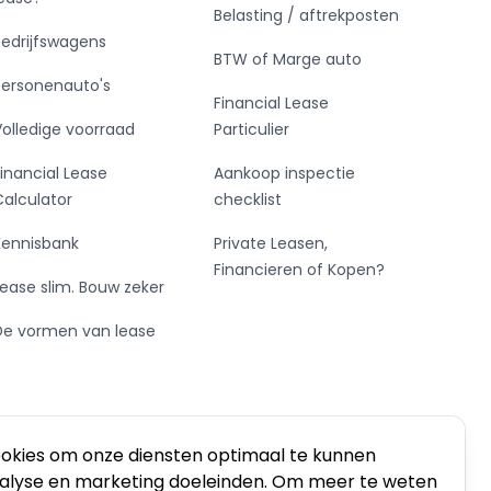
Belasting / aftrekposten
Bedrijfswagens
BTW of Marge auto
Personenauto's
Financial Lease
Volledige voorraad
Particulier
Financial Lease
Aankoop inspectie
Calculator
checklist
Kennisbank
Private Leasen,
Financieren of Kopen?
Lease slim. Bouw zeker
De vormen van lease
ookies om onze diensten optimaal te kunnen
nalyse en marketing doeleinden. Om meer te weten