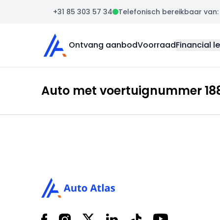
+31 85 303 57 34
Telefonisch bereikbaar van: m
Auto Atlas
Ontvang aanbod
Voorraad
Financial l
Auto met voertuignummer 188
Footer
Facebook
Instagram
X
LinkedIn
Tiktok
YouTube