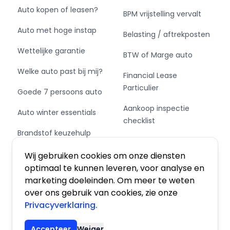
Auto kopen of leasen?
BPM vrijstelling vervalt
Auto met hoge instap
Belasting / aftrekposten
Wettelijke garantie
BTW of Marge auto
Welke auto past bij mij?
Financial Lease
Particulier
Goede 7 persoons auto
Aankoop inspectie
Auto winter essentials
checklist
Brandstof keuzehulp
Private Leasen,
Schakel of automaat?
Financieren of Kopen?
Wij gebruiken cookies om onze diensten
optimaal te kunnen leveren, voor analyse en
marketing doeleinden. Om meer te weten
over ons gebruik van cookies, zie onze
Privacyverklaring.
Algemene voorwaarden
|
Privacy
|
Cookies
Accepteer
Weiger