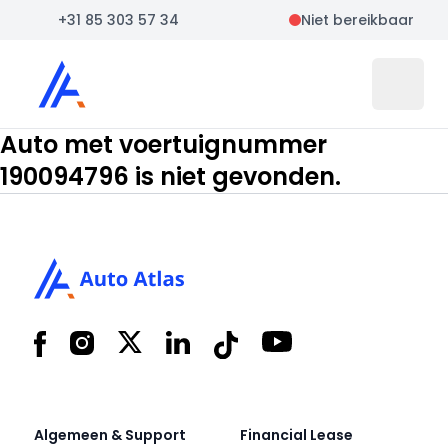
+31 85 303 57 34
Niet bereikbaar
Auto Atlas
Open 
Auto met voertuignummer
190094796 is niet gevonden.
Footer
Facebook
Instagram
X
LinkedIn
Tiktok
YouTube
Algemeen & Support
Financial Lease