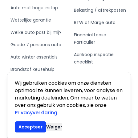
Auto met hoge instap
Belasting / aftrekposten
Wettelijke garantie
BTW of Marge auto
Welke auto past bij mij?
Financial Lease
Particulier
Goede 7 persoons auto
Aankoop inspectie
Auto winter essentials
checklist
Brandstof keuzehulp
Private Leasen,
Schakel of automaat?
Financieren of Kopen?
Wij gebruiken cookies om onze diensten
optimaal te kunnen leveren, voor analyse en
marketing doeleinden. Om meer te weten
over ons gebruik van cookies, zie onze
Privacyverklaring.
Algemene voorwaarden
|
Privacy
|
Cookies
Accepteer
Weiger
© 2026 De Auto Atlas, Inc. Alle rechten voorbehouden.