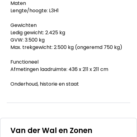
Maten
Lengte/hoogte: L3H1
Gewichten
Ledig gewicht: 2.425 kg
GVW: 3.500 kg
Max. trekgewicht: 2.500 kg (ongeremd 750 kg)
Functioneel
Afmetingen laadruimte: 436 x 211 x 211 cm
Onderhoud, historie en staat
Onderhoudsboekjes: Aanwezig (dealer
onderhouden)
Aantal sleutels: 1 (1 handzender)
Financiële informatie
BTW/marge: BTW verrekenbaar voor
Van der Wal en Zonen
ondernemers