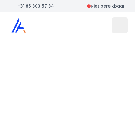
+31 85 303 57 34
Niet bereikbaar
Auto Atlas
Open 