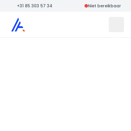
+31 85 303 57 34
Niet bereikbaar
Auto Atlas
Open 