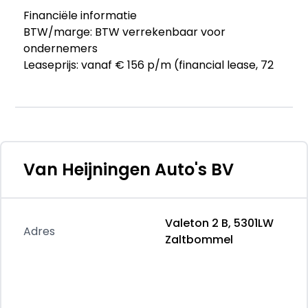
Financiële informatie
BTW/marge: BTW verrekenbaar voor
ondernemers
Leaseprijs: vanaf € 156 p/m (financial lease, 72
maanden); informeer naar de mogelijkheden en
voorwaarden
Garantie
Garantielabel: BOVAG Garantie
Van Heijningen Auto's BV
Afleverpakketten
Optioneel afleverpakket (€ 595): BOVAG
garantiepakket: Dit pakket biedt zekerheid dat
Valeton 2 B, 5301LW
u niet voor onverwachte reparatiekosten komt
Adres
Zaltbommel
te staan.
Dit afleverpakket bevat: BOVAG garantie (12
maanden); BOVAG 40-Puntencheck;
Huisgarantie (12 maanden garantie)