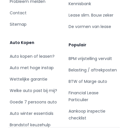
Probleem melden
Kennisbank
Contact
Comfort
Lease slim. Bouw zeker
Sitemap
De vormen van lease
- Boordcomputer
- Cruise control
Auto Kopen
Populair
Exterieur
Auto kopen of leasen?
BPM vrijstelling vervalt
- Achterruitwisser
Auto met hoge instap
- Buitenspiegels elektrisch verstelbaar
Belasting / aftrekposten
- Buitenspiegels in carrosseriekleur
Wettelijke garantie
BTW of Marge auto
- Buitenspiegels verwarmbaar
- Centrale vergrendeling met
Welke auto past bij mij?
Financial Lease
afstandsbediening
Particulier
Goede 7 persoons auto
- Dakrails
- Dakspoiler
Aankoop inspectie
Auto winter essentials
- Dimlichten automatisch
checklist
- Lichtmetalen velgen 16"
Brandstof keuzehulp