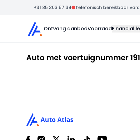
+31 85 303 57 34
Telefonisch bereikbaar van: m
Auto Atlas
Ontvang aanbod
Voorraad
Financial l
Auto met voertuignummer 1917
Footer
Facebook
Instagram
X
LinkedIn
Tiktok
YouTube