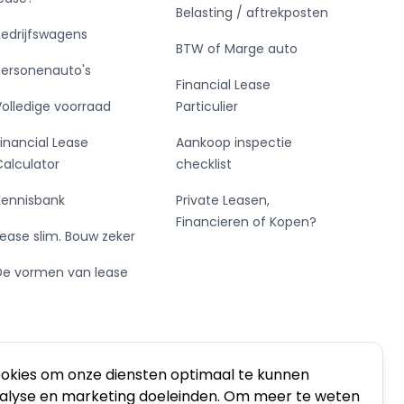
Belasting / aftrekposten
Bedrijfswagens
BTW of Marge auto
Personenauto's
Financial Lease
Volledige voorraad
Particulier
Financial Lease
Aankoop inspectie
Calculator
checklist
Kennisbank
Private Leasen,
Financieren of Kopen?
Lease slim. Bouw zeker
De vormen van lease
ookies om onze diensten optimaal te kunnen
nalyse en marketing doeleinden. Om meer te weten