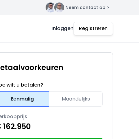
Neem contact op >
Contact
Inloggen
Registreren
etaalvoorkeuren
oe wilt u betalen?
Eenmalig
Maandelijks
erkoopprijs
 162.950