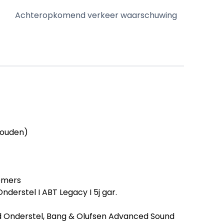
Achteropkomend verkeer waarschuwing
houden)
emers
nderstel I ABT Legacy I 5j gar.
d Onderstel, Bang & Olufsen Advanced Sound