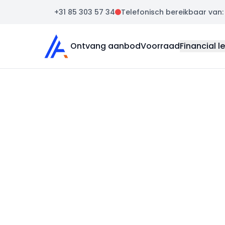
+31 85 303 57 34
Telefonisch bereikbaar van: m
Auto Atlas
Ontvang aanbod
Voorraad
Financial l