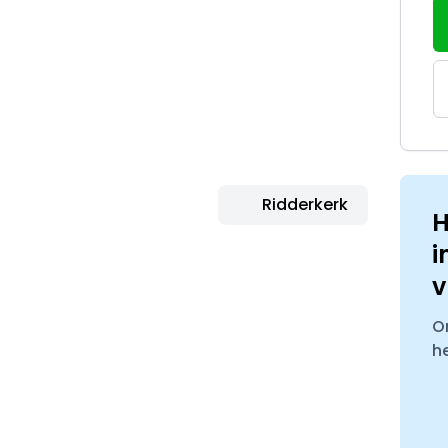
Ridderkerk
H
i
v
O
h