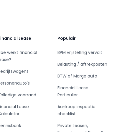
Financial Lease
Populair
Hoe werkt financial
BPM vrijstelling vervalt
lease?
Belasting / aftrekposten
Bedrijfswagens
BTW of Marge auto
Personenauto's
Financial Lease
Volledige voorraad
Particulier
Financial Lease
Aankoop inspectie
Calculator
checklist
Kennisbank
Private Leasen,