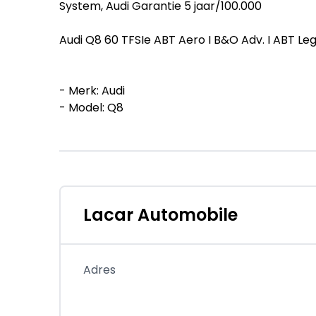
System, Audi Garantie 5 jaar/100.000
Audi Q8 60 TFSIe ABT Aero I B&O Adv. I ABT Leg
- Merk: Audi
- Model: Q8
- Tellerstand: 165 KM
- Carrosserievorm: SUV
- Aantal deuren: 5
- Brandstofsoort: Hybride (Elektrisch/Benzine
- Bouwjaar: 2026
- Transmissie: Automaat
Lacar Automobile
- Kleur: grijs
- Kleurnaam: Nardo Grey (Audi Exclusive)
- Bekleding: Leder
Adres
- Kleur interieur: zwart
- Motorinhoud: 2995 cc
- Aantal cilinders: 6