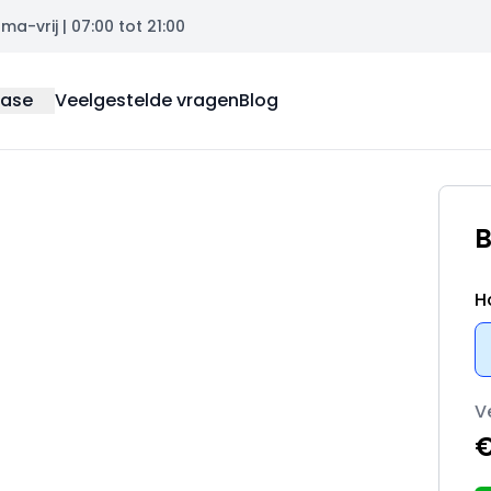
a-vrij | 07:00 tot 21:00
ease
Veelgestelde vragen
Blog
B
H
V
€