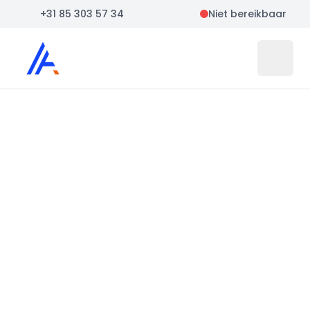
+31 85 303 57 34
Niet bereikbaar
Auto Atlas
Open 