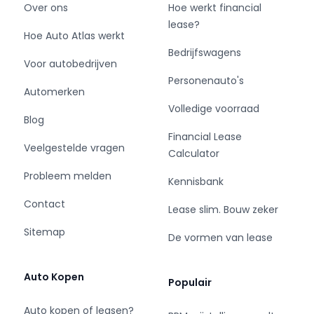
- Carrosserievorm: SUV
Over ons
Hoe werkt financial
- Aantal deuren: 5
lease?
Hoe Auto Atlas werkt
- Brandstofsoort: Benzine
Bedrijfswagens
- Bouwjaar: 2023
Voor autobedrijven
- Transmissie: Automaat
Personenauto's
- Kleur: grijs Metallic
Automerken
- Bekleding: Stof
Volledige voorraad
Blog
- Kleur interieur: grijs
Financial Lease
- Motorinhoud: 999 cc
Veelgestelde vragen
Calculator
- Aantal cilinders: 3
- Vermogen: 81 kW / 110pk
Probleem melden
Kennisbank
- Ledig gewicht: 1190 kg
Contact
- Aantal zitplaatsen: 5
Lease slim. Bouw zeker
- Verbruik: 6.2 l/100 km
Sitemap
De vormen van lease
- BTW/Marge: Marge, de BTW is niet aftrekbaar
- Aantal sleutels: 2
- Onderhoudshistorie aanwezig: Ja
Auto Kopen
Populair
Auto kopen of leasen?