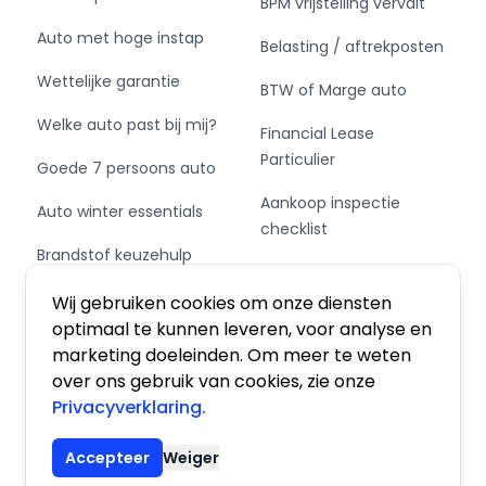
BPM vrijstelling vervalt
Pakket: Winter pakket
Auto met hoge instap
Belasting / aftrekposten
- Ruitensproeiers/wisserbladen verwarmbaar
Wettelijke garantie
BTW of Marge auto
- Voorstoelen verwarmd
Welke auto past bij mij?
Financial Lease
Comfort
Particulier
Goede 7 persoons auto
- Boordcomputer
Aankoop inspectie
Auto winter essentials
- Regensensor
checklist
Brandstof keuzehulp
Private Leasen,
Exterieur
Schakel of automaat?
Financieren of Kopen?
Wij gebruiken cookies om onze diensten
- Achterruitwisser
optimaal te kunnen leveren, voor analyse en
- Buitenspiegel rechts
marketing doeleinden. Om meer te weten
- Buitenspiegels elektrisch inklapbaar
over ons gebruik van cookies, zie onze
- Buitenspiegels elektrisch verstel- en
Privacyverklaring.
Algemene voorwaarden
|
Privacy
|
Cookies
verwarmbaar
- Buitenspiegels elektrisch verstelbaar
Accepteer
Weiger
- Buitenspiegels in carrosseriekleur
© 2026 De Auto Atlas, Inc. Alle rechten voorbehouden.