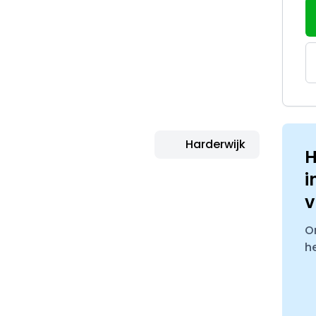
Harderwijk
H
i
v
O
h