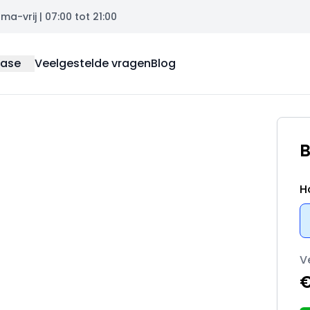
a-vrij | 07:00 tot 21:00
ease
Veelgestelde vragen
Blog
B
H
V
€