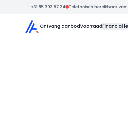
+31 85 303 57 34
Telefonisch bereikbaar van: m
Auto Atlas
Ontvang aanbod
Voorraad
Financial l