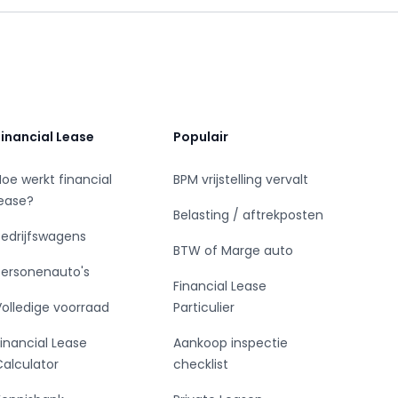
Financial Lease
Populair
Hoe werkt financial
BPM vrijstelling vervalt
lease?
Belasting / aftrekposten
Bedrijfswagens
BTW of Marge auto
Personenauto's
Financial Lease
Volledige voorraad
Particulier
Financial Lease
Aankoop inspectie
Calculator
checklist