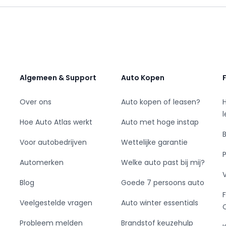
en.
edt het digitale dashboard. Je ziet geen paaltje
era. Adaptive cruise control is een
eguleert de snelheid en houdt automatisch
jonge auto mag verwachten, zijn hier ook de
mpelweg met een app op uw smartphone
Algemeen & Support
Auto Kopen
 en bedien je diverse functies. Het
en ontspannen op jouw bestemming aankomt. Wat
Over ons
Auto kopen of leasen?
 climate control, sportstuur met
vangst, regensensor en automatisch dimmende
Hoe Auto Atlas werkt
Auto met hoge instap
Voor autobedrijven
Wettelijke garantie
in staat om onderweg het verkeer om je heen
Automerken
Welke auto past bij mij?
 als het ware een automatische co-piloot aan
e herkent verschillende soorten
Blog
Goede 7 persoons auto
rd. Ongemerkt buiten de rijstrook raken? Nee
Veelgestelde vragen
Auto winter essentials
 corrigeert. Mindert een voorligger
d collision warning in actie en waarschuwt
Probleem melden
Brandstof keuzehulp