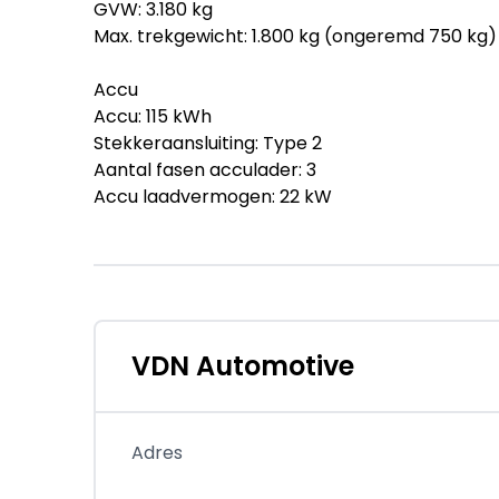
GVW: 3.180 kg
Max. trekgewicht: 1.800 kg (ongeremd 750 kg)
Accu
Accu: 115 kWh
Stekkeraansluiting: Type 2
Aantal fasen acculader: 3
Accu laadvermogen: 22 kW
Geschikt voor snelladen: ja
Verbruik
Gemiddeld elektriciteitsverbruik: 19,9 kWh/10
Staat
VDN Automotive
Aantal sleutels: 2 (2 handzenders)
Financiële informatie
Adres
BTW/marge: BTW niet verrekenbaar voor ond