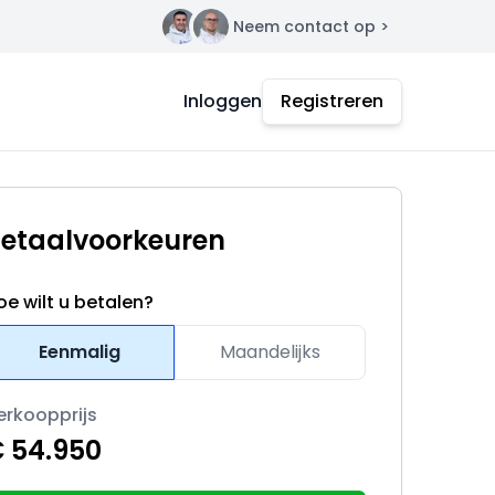
Neem contact op >
Contact
Inloggen
Registreren
etaalvoorkeuren
oe wilt u betalen?
Eenmalig
Maandelijks
erkoopprijs
 54.950