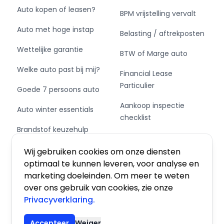
Auto kopen of leasen?
BPM vrijstelling vervalt
Auto met hoge instap
Belasting / aftrekposten
Wettelijke garantie
BTW of Marge auto
Welke auto past bij mij?
Financial Lease
Particulier
Goede 7 persoons auto
Aankoop inspectie
Auto winter essentials
checklist
Brandstof keuzehulp
Private Leasen,
Schakel of automaat?
Financieren of Kopen?
Wij gebruiken cookies om onze diensten
optimaal te kunnen leveren, voor analyse en
marketing doeleinden. Om meer te weten
over ons gebruik van cookies, zie onze
Privacyverklaring.
Algemene voorwaarden
|
Privacy
|
Cookies
Accepteer
Weiger