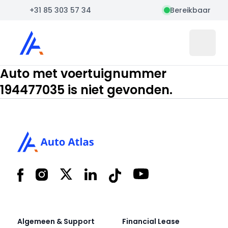
+31 85 303 57 34
Bereikbaar
Auto Atlas
Open 
Auto met voertuignummer
194477035 is niet gevonden.
Footer
Facebook
Instagram
X
LinkedIn
Tiktok
YouTube
Algemeen & Support
Financial Lease