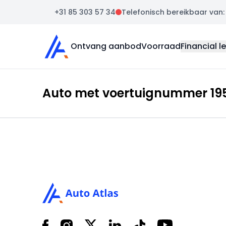
+31 85 303 57 34
Telefonisch bereikbaar van: m
Auto Atlas
Ontvang aanbod
Voorraad
Financial l
Auto met voertuignummer 195
Footer
Facebook
Instagram
X
LinkedIn
Tiktok
YouTube