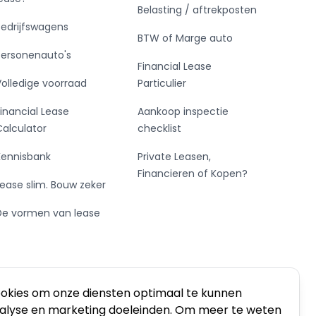
Belasting / aftrekposten
Bedrijfswagens
BTW of Marge auto
Personenauto's
Financial Lease
Volledige voorraad
Particulier
Financial Lease
Aankoop inspectie
Calculator
checklist
Kennisbank
Private Leasen,
Financieren of Kopen?
Lease slim. Bouw zeker
De vormen van lease
ookies om onze diensten optimaal te kunnen
nalyse en marketing doeleinden. Om meer te weten