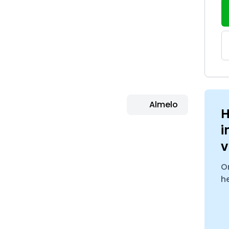
Almelo
H
i
v
O
h