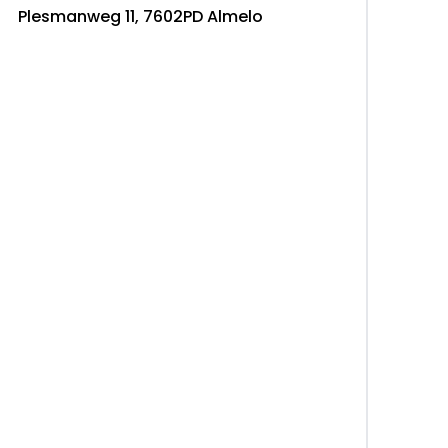
Plesmanweg 11, 7602PD Almelo
V. Lemelerbergweg 12 1101AJ Amsterdam, NL
nl@stellantis.com
Jeroen Hondebrink
sporter is voorzien van een refurbished Tijhof
 kg.