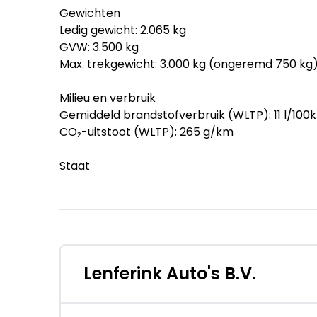
Gewichten
Ledig gewicht: 2.065 kg
GVW: 3.500 kg
Max. trekgewicht: 3.000 kg (ongeremd 750 kg
Milieu en verbruik
Gemiddeld brandstofverbruik (WLTP): 11 l/100km
CO₂-uitstoot (WLTP): 265 g/km
Staat
Technische staat: goed
Optische staat: goed
Staat interieur: goed
Aantal sleutels: 2 (2 handzenders)
Financiële informatie
Lenferink Auto's B.V.
BTW/marge: BTW verrekenbaar voor ondern
Leaseprijs: € 569 p/m (financial lease, 72 ma