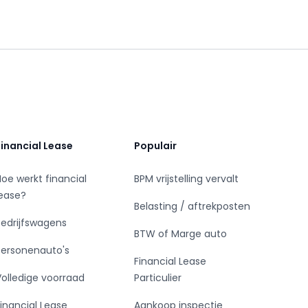
Financial Lease
Populair
Hoe werkt financial
BPM vrijstelling vervalt
lease?
Belasting / aftrekposten
Bedrijfswagens
BTW of Marge auto
Personenauto's
Financial Lease
Volledige voorraad
Particulier
Financial Lease
Aankoop inspectie