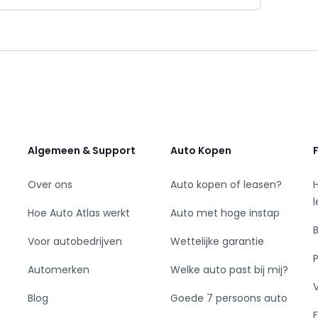
oudig via financial lease. Met of zonder
w onderneming. Je betaalt een vast
elen. Denk aan renteaftrek, btw-teruggave en
uit. Deze ontvang je weer terug bij je
nbetaling / inruil van 25% van de aankoopprijs
tijd.
Algemeen & Support
Auto Kopen
Over ons
Auto kopen of leasen?
 kunt u contact opnemen met:
obben +31625016621
Hoe Auto Atlas werkt
Auto met hoge instap
Voor autobedrijven
Wettelijke garantie
nk.nl
ij anders aangegeven.
Automerken
Welke auto past bij mij?
Blog
Goede 7 persoons auto