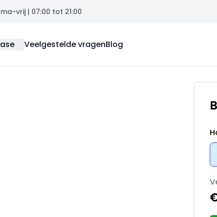
a-vrij | 07:00 tot 21:00
ease
Veelgestelde vragen
Blog
B
H
V
€