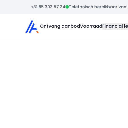
+31 85 303 57 34
Telefonisch bereikbaar van: m
Auto Atlas
Ontvang aanbod
Voorraad
Financial l