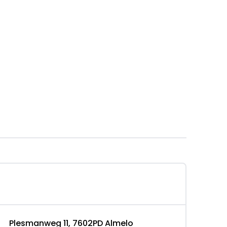
km (1 op 23,8)
km (1 op 22,2)
/100km (1 op 25,6)
Plesmanweg 11, 7602PD Almelo