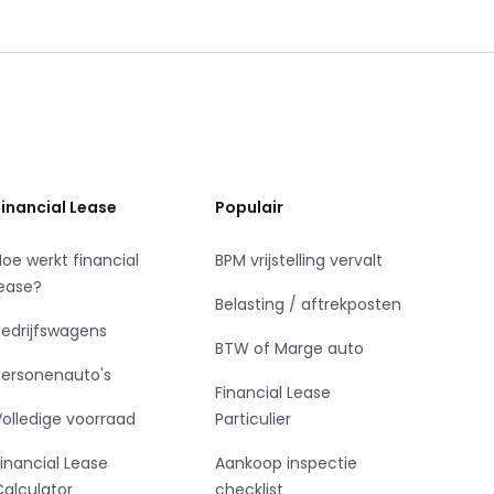
Financial Lease
Populair
Hoe werkt financial
BPM vrijstelling vervalt
lease?
Belasting / aftrekposten
Bedrijfswagens
BTW of Marge auto
Personenauto's
Financial Lease
Volledige voorraad
Particulier
Financial Lease
Aankoop inspectie
Calculator
checklist