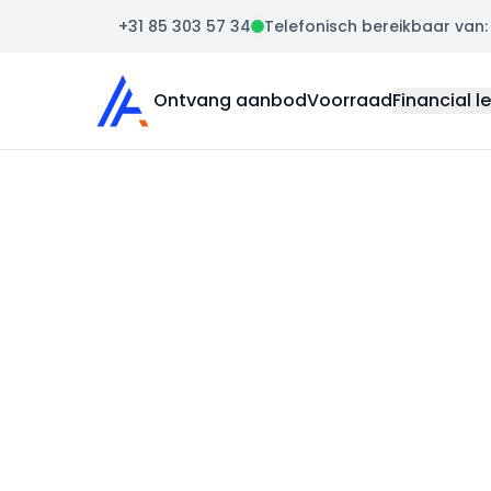
+31 85 303 57 34
Telefonisch bereikbaar van: m
Auto Atlas
Ontvang aanbod
Voorraad
Financial l