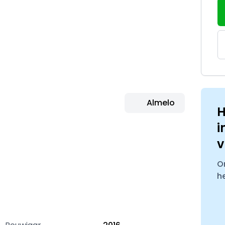
Almelo
H
i
v
O
h