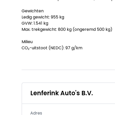
Gewichten
Ledig gewicht: 955 kg
GVW: 1.541 kg
Max. trekgewicht: 800 kg (ongeremd 500 kg)
Milieu
CO₂-uitstoot (NEDC): 97 g/km
Verbruik
Gemiddeld brandstofverbruik (NEDC): 4,2 l/100
Brandstofverbruik in de stad (NEDC): 4,5 l/100
Brandstofverbruik op de snelweg (NEDC): 3,9 l
Historie
Lenferink Auto's B.V.
Onderhoudsboekjes: Aanwezig
Staat
Adres