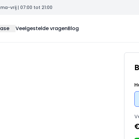
a-vrij | 07:00 tot 21:00
ease
Veelgestelde vragen
Blog
B
H
V
€