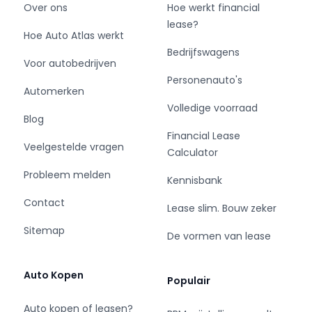
Over ons
Hoe werkt financial
Sluit nu je financial lease bij Eurocars af, en
lease?
Hoe Auto Atlas werkt
bepaal zelf wanneer je zonder boete overstapt
Bedrijfswagens
naar een elektrische bedrijfswagen.
Voor autobedrijven
Personenauto's
Sluit je contract af wanneer het jou schikt.
Automerken
Of dat nu na 12, 25 of 41 maanden is... het maakt
Volledige voorraad
Blog
ons niets uit.
Financial Lease
Bij Eurocars krijg je geen last van Milieuzones.
Veelgestelde vragen
Calculator
Probleem melden
Kennisbank
Contact
Onze klanten waarderen ons met een 4.9 van
Lease slim. Bouw zeker
de 5 sterren op Google.
Sitemap
De vormen van lease
Voor vragen bel 088 700 1832 of mail:
helmond@eurocars.nl.
Auto Kopen
Populair
Met vriendelijke groet,
Auto kopen of leasen?