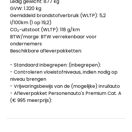
Ledig gewicht: 877 kg
GVW: 1.320 kg
Gemiddeld brandstofverbruik (WLTP): 5,2
l/100km (1 op 19,2)
CO₂-uitstoot (WLTP): 118 g/km
BTW/marge: BTW verrekenbaar voor
ondernemers
Beschikbare afleverpakketten:
- Standaard inbegrepen: (inbegrepen):
- Controleren vloeistofniveaus, indien nodig op
niveau brengen
- Vrijwaringsbewijs van de (mogelijke) inruilauto
- Afleverpakket Personenauto's Premium Cat. A
(€ 995 meerprijs):
- BOVAG-garantie 6 maanden zakelijk, 12
maanden particulier (< 20.000 km)
- APK keuring tenminste 6 maanden
- Onderhoud conform fabrieksvoorschrift