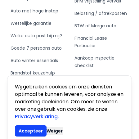
BPM vrijstelling vervalt
Team Eurocars
Auto met hoge instap
Belasting / aftrekposten
Wettelijke garantie
BTW of Marge auto
Welke auto past bij mij?
Financial Lease
Particulier
Goede 7 persoons auto
Aankoop inspectie
Auto winter essentials
checklist
Brandstof keuzehulp
Private Leasen,
Schakel of automaat?
Financieren of Kopen?
Wij gebruiken cookies om onze diensten
optimaal te kunnen leveren, voor analyse en
marketing doeleinden. Om meer te weten
over ons gebruik van cookies, zie onze
Privacyverklaring.
Algemene voorwaarden
|
Privacy
|
Cookies
Accepteer
Weiger
© 2026 De Auto Atlas, Inc. Alle rechten voorbehouden.