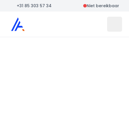
+31 85 303 57 34
Niet bereikbaar
Auto Atlas
Open 