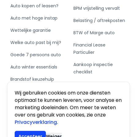
Auto kopen of leasen?
BPM vrijstelling vervalt
Auto met hoge instap
Belasting / aftrekposten
Wettelijke garantie
BTW of Marge auto
Welke auto past bij mij?
Financial Lease
Particulier
Goede 7 persoons auto
Aankoop inspectie
Auto winter essentials
checklist
Brandstof keuzehulp
Private Leasen,
Schakel of automaat?
Financieren of Kopen?
Wij gebruiken cookies om onze diensten
optimaal te kunnen leveren, voor analyse en
marketing doeleinden. Om meer te weten
over ons gebruik van cookies, zie onze
Privacyverklaring.
Algemene voorwaarden
|
Privacy
|
Cookies
Accepteer
Weiger