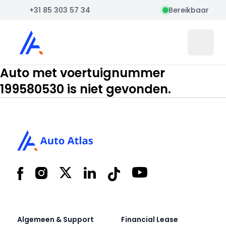
+31 85 303 57 34
Bereikbaar
Auto Atlas
Open 
Auto met voertuignummer
199580530 is niet gevonden.
Footer
Facebook
Instagram
X
LinkedIn
Tiktok
YouTube
Algemeen & Support
Financial Lease