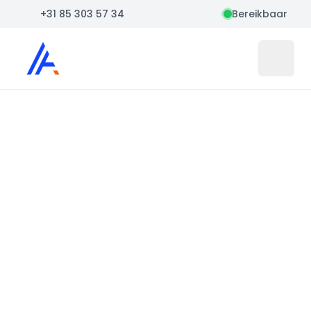
+31 85 303 57 34
Bereikbaar
Auto Atlas
Open 