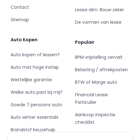
centrale deurvergrendeling met
Contact
afstandsbediening en verstelbaar stuur
Lease slim. Bouw zeker
behoorlijk compleet.
Sitemap
De vormen van lease
Het rijden met deze Renault wordt nog meer
ontspannen dankzij de innovatieve technieken
Auto Kopen
Populair
die onderweg over uw veiligheid waken. De
camera van de verkeersborddetectie herkent
Auto kopen of leasen?
BPM vrijstelling vervalt
verschillende soorten verkeersborden en toont
Auto met hoge instap
deze op het dashboard. Deze Renault Trafic is
Belasting / aftrekposten
ook behulpzaam als het gaat om een rechte
Wettelijke garantie
BTW of Marge auto
koers. Het Lane-keeping systeem signaleert en
corrigeert als u onbedoeld de rijstrooklijnen
Welke auto past bij mij?
Financial Lease
dreigt te overschrijden. Een belangrijke bijdrage
Particulier
Goede 7 persoons auto
aan de veiligheid in deze auto is de
vermoeidheidsherkenning, die waarneemt
Aankoop inspectie
Auto winter essentials
wanneer de bestuurder tekenen van
checklist
vermoeidheid vertoont. Dankzij
Brandstof keuzehulp
Private Leasen,
veiligheidsvoorzieningen als dodehoekdetectie,