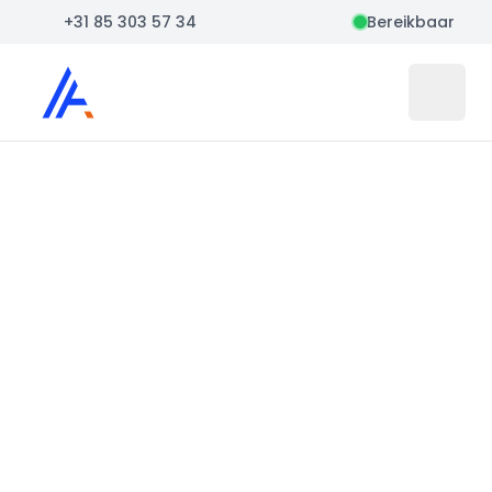
+31 85 303 57 34
Bereikbaar
Auto Atlas
Open 