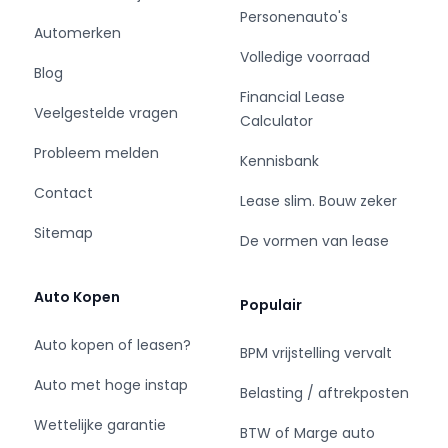
Personenauto's
slaap dreigt te vallen.
Automerken
Volledige voorraad
Tevens wordt deze auto geleverd met het
Blog
tellerrapport van Nationale Autopas. Bent u
Financial Lease
Veelgestelde vragen
nieuwsgierig naar deze Volkswagen Caddy
Calculator
Cargo Maxi? Laat het ons dan snel weten.
Probleem melden
Kennisbank
= Bedrijfsinformatie =
Contact
Lease slim. Bouw zeker
Sitemap
Hoewel alle gegevens met de grootst mogelijke
De vormen van lease
zorgvuldigheid zijn samengesteld is Rick Cars
niet aansprakelijk voor enige directe of
Auto Kopen
Populair
indirecte schade die zou kunnen ontstaan door
het gebruik van deze aangeboden informatie.
Auto kopen of leasen?
BPM vrijstelling vervalt
Aan de in dit document verstrekte informatie
kunnen op geen enkele wijze rechten worden
Auto met hoge instap
Belasting / aftrekposten
ontleend of aanspraken worden gemaakt
Wettelijke garantie
wanneer deze niet door een
BTW of Marge auto