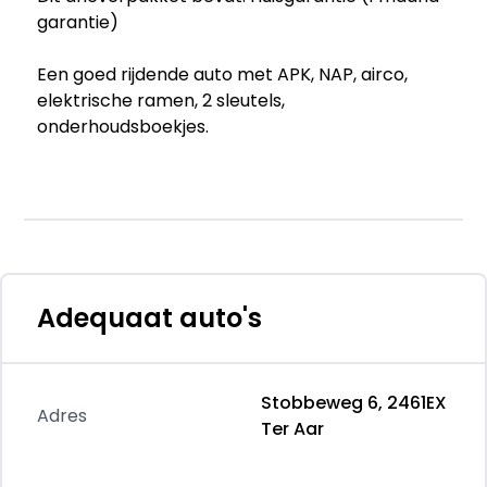
garantie)
Een goed rijdende auto met APK, NAP, airco,
elektrische ramen, 2 sleutels,
onderhoudsboekjes.
= Bedrijfsinformatie =
OPENINGSTIJDEN SHOWROOM:
Maandag t/m zaterdag 09:00-17:30 uur.
Adequaat auto's
Wij zijn een RDW erkend autobedrijf met 100+
occasions.
Stobbeweg 6, 2461EX
INRUILEN IS MOGELIJK!
Adres
Ter Aar
Hiernaast berekenen wij geen afleveringskosten