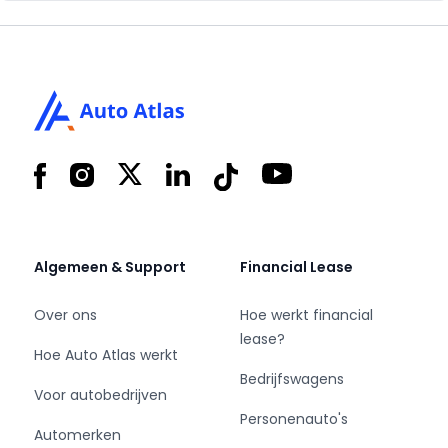
Footer
Facebook
Instagram
X
LinkedIn
Tiktok
YouTube
Algemeen & Support
Financial Lease
Over ons
Hoe werkt financial
lease?
Hoe Auto Atlas werkt
Bedrijfswagens
Voor autobedrijven
Personenauto's
Automerken