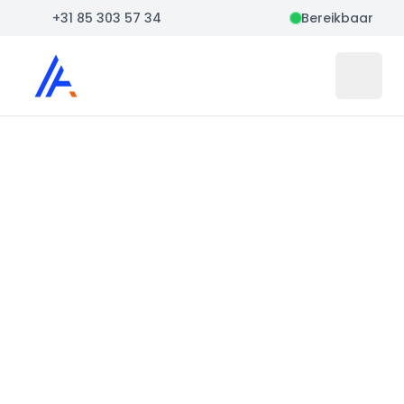
+31 85 303 57 34
Bereikbaar
Auto Atlas
Open 