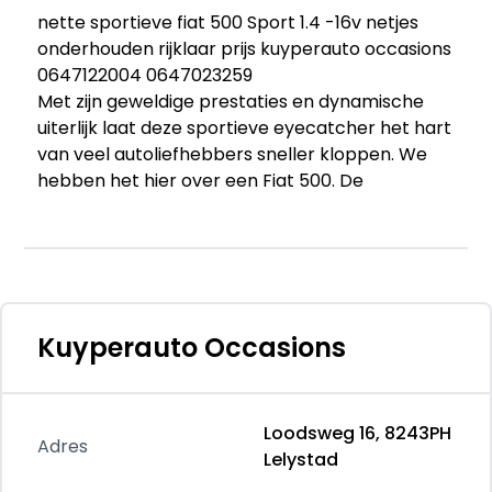
nette sportieve fiat 500 Sport 1.4 -16v netjes
onderhouden rijklaar prijs kuyperauto occasions
0647122004 0647023259
Met zijn geweldige prestaties en dynamische
uiterlijk laat deze sportieve eyecatcher het hart
van veel autoliefhebbers sneller kloppen. We
hebben het hier over een Fiat 500. De
aandrijving van deze Fiat wordt verzorgd door
een viercilinder motor en een handgeschakelde
zesversnellingsbak. Goeie looks? Jazeker! Maar
de sportstoelen zorgen ook voor een goed
gesteunde en comfortabele zit. Natuurlijk
behoren 16 inch lichtmetalen velgen, extra
Kuyperauto Occasions
getint glas en in delen neerklapbare
achterbank ook tot de uitrusting van deze
complete auto.
Loodsweg 16, 8243PH
Adres
Lelystad
Met de knoppen op het stuur regelt u het