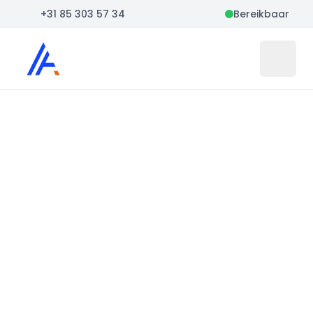
+31 85 303 57 34
Bereikbaar
Auto Atlas
Open 