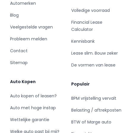
Automerken
Met onze RDW-erkenning kunnen wij 24 uur per
Volledige voorraad
dag en 7 dagen per week uw auto te naam
Blog
stellen.
Financial Lease
Veelgestelde vragen
Calculator
Probleem melden
Kennisbank
We zijn bereikbaar op de volgende
telefoonnummers: 0647023259
Contact
Lease slim. Bouw zeker
0647122004
Sitemap
De vormen van lease
Auto Kopen
Populair
KUYPERAUTO OCCASIONS BV
Loodsweg 16
Auto kopen of leasen?
BPM vrijstelling vervalt
8243ph Lelystad
ho_kuyper@live.nl
Auto met hoge instap
Belasting / aftrekposten
www.kuyperauto.nl
Wettelijke garantie
BTW of Marge auto
Welke auto past bij mij?